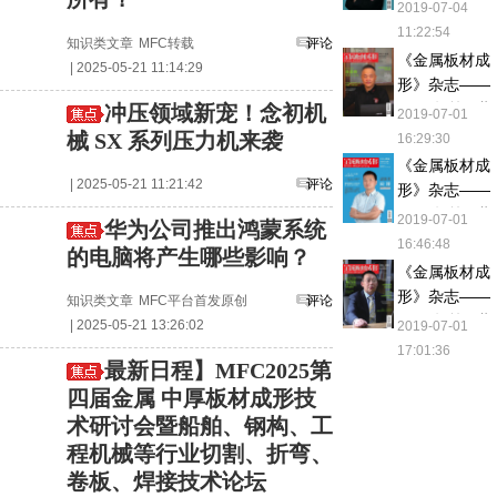
2018年第一期
2019-07-04
11:22:54
知识类文章
MFC转载
评论
《金属板材成
| 2025-05-21 11:14:29
形》杂志——
2018年第二期
冲压领域新宠！念初机
2019-07-01
械 SX 系列压力机来袭
16:29:30
《金属板材成
| 2025-05-21 11:21:42
评论
形》杂志——
2018年第三期
2019-07-01
华为公司推出鸿蒙系统
16:46:48
的电脑将产生哪些影响？
《金属板材成
形》杂志——
知识类文章
MFC平台首发原创
评论
2018年第四期
| 2025-05-21 13:26:02
2019-07-01
17:01:36
最新日程】MFC2025第
四届金属 中厚板材成形技
术研讨会暨船舶、钢构、工
程机械等行业切割、折弯、
卷板、焊接技术论坛