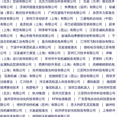
（北京）贸易有限公司
|
北京力信联合科技有限公司
|
百超（天津）激光技术
有限公司
|
济南邦德激光股份有限公司
|
奔腾激光（温州）有限公司
|
埃威
迪（黄石）数控技术有限公司
|
广州百盛电子科技有限公司
|
东莞市力星激光
科技有限公司
|
亚特兰传动技术（上海）有限公司
|
三菱电机自动化（中国）
有限公司
|
嘉意机床（上海）有限公司
|
荷兰砂霸国际贸易有限公司
|
蔚来
（上海）商贸有限公司
|
阿库矫平设备（昆山）有限公司
|
江苏亚威机床股份
有限公司
|
佛山市根号科技有限公司
|
故城风动摩擦密封材料有限公司
|
宁
波念初机械工业有限公司
|
嘉兴柏慕机电有限公司
|
三河同飞制冷股份有限公
司
|
宁波中科莱恩机器人有限公司
|
百超迪能激光
|
德哈哈压缩机江苏有限
公司
|
汉诺威米兰展览（上海）有限公司
|
苏州汇川技术有限公司
|
岸峰
（上海）设计咨询有限公司
|
常州市中安机械制造有限公司
|
罗维特（天津）
金属制品贸易有限公司
|
西阁玛软件系统（上海）有限公司
|
杰梯晞精密机电
（上海）有限公司
|
沧州领创激光科技有限公司
|
江苏阿尔菲特科技有限公司
|
迅展机械（无锡）有限公司
|
优德精密工业（昆山）股份有限公司
|
西班牙
法格塞达
|
汇川技术
|
河北睿高机器人科技有限公司
|
通快集团
|
德国斯
德博驱动技术
|
柏楚电子
|
傲优机器人
|
深圳立德机器人
|
沃特杰特贸易
（北京）有限公司
|
BLM集团
|
苏州大匠激光
|
江苏阿尔菲特科技有限公司
|
扬州安特自动化科技有限公司
|
KFM金德集团
|
广东普电自动化科技股份有
限公司
|
维特罗伯特机械（苏州）有限公司
|
意大利萨瓦尼尼集团
|
扬州恒
佳机械有限公司
|
大族超能激光
|
杭州祥生砂光机制造有限公司
|
上海研冲
机电技术有限公司
|
德国柯乐机械制造有限公司