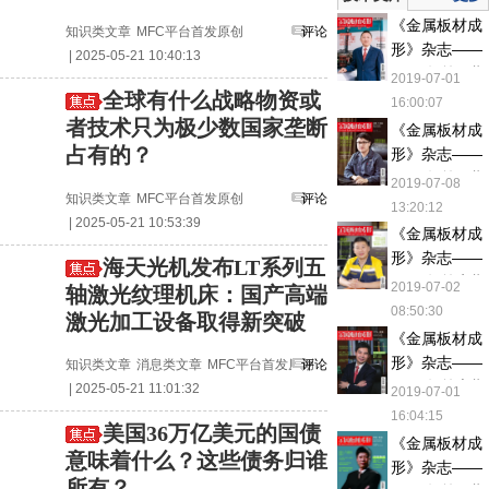
理方法
《金属板材成
知识类文章
MFC平台首发原创
评论
形》杂志——
| 2025-05-21 10:40:13
2017年第五期
2019-07-01
全球有什么战略物资或
16:00:07
者技术只为极少数国家垄断
《金属板材成
占有的？
形》杂志——
2017年第三期
2019-07-08
知识类文章
MFC平台首发原创
评论
13:20:12
| 2025-05-21 10:53:39
《金属板材成
形》杂志——
海天光机发布LT系列五
2018年第七期
2019-07-02
轴激光纹理机床：国产高端
08:50:30
激光加工设备取得新突破
《金属板材成
形》杂志——
知识类文章
消息类文章
MFC平台首发原创
评论
2017年第六期
| 2025-05-21 11:01:32
2019-07-01
16:04:15
美国36万亿美元的国债
《金属板材成
意味着什么？这些债务归谁
形》杂志——
所有？