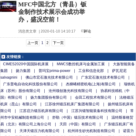
MFC中国北方（青县）钣
金制作技术展示会成功举
办，盛况空前！
消息类文章
| 2020-01-10 14:10:17
评论
上一页
1
2
下一页
友情链接：
CIMES2020中国国际机床展
|
MWCS数控机床与金属加工展
|
大族智能装备
集团
|
扬力集团
|
普玛宝prima-power
|
工业和信息化部
|
萨瓦尼尼
salvagnini
|
佛山市宏石激光技术有限公司
|
广东宏石激光技术有限公司
|
广东普电自动化科技股份有限公司
|
杰梯晞精密机电(上海)有限公司
|
瑞铁机
床（苏州）股份有限公司
|
沧州领创激光科技有限公司
|
协易科技精机（中
国）有限公司
|
扬力集团股份有限公司
|
会田工程技术有限公司
|
法格锻压
机床（昆山）有限公司
|
江苏徐州锻压机床厂集团有限公司
|
扬州锻压机床有
限公司
|
江苏启力锻压机床有限公司
|
江苏兴锻智能装备科技有限公司
|
常
州市中安机械制造有限公司
|
舒勒（中国）锻压技术有限公司
|
温特斯泰格贸
易（北京）有限公司上海分公司
|
天田（中国）有限公司
|
广东锻压机床厂有
限公司
|
天津天锻压力机有限公司
|
杭州祥生砂光机制造有限公司
|
诺雷力