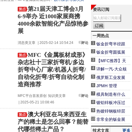
第21届天津工博会3月
资讯订阅
6-9举办 近1000家展商携
4000余款智能化产品惊艳参
展
一周热点
消息类文章
| 2025-02-14 10:54:24
评论
1
钣金折弯半径跟
板厚度之间的关
2
钣金折弯圆弧展
MFC《金属板材成形》
系（图文对比）
开精准计算！
3
【MFC推荐】天
杂志社十三家折弯机/多边
生无畏 卓而不凡
4
折弯中心厂家/机器人折弯/
详解一汽-大众核
I D-Tube 520重
心“三电系统”安全
自动化折弯/折弯自动化制
5
俄罗斯工业发展
载型专业激光切
设计
造商推荐
现况与未来
6
JPMH 管理
管机
7
模具制造有什么
MFC平台首发原创
知识类文章
评论
特点？其主要特
8
| 2025-05-21 10:08:46
镀铝锌板冲压过
点有以下几种
程表面发黑原因
9
热镀锌钢板锌层
澳大利亚在马来西亚生
分析
冲压脱落的原因
10
非常全的钣金展
产的稀土是怎么回事？能替
分析
开计算及工艺处
代哪些稀土产品？
技术文库
更多