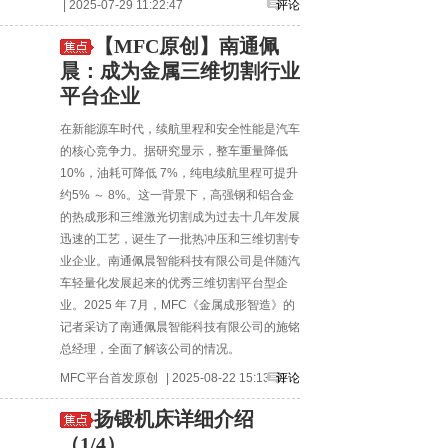
| 2025-07-29 11:22:47
评论
【MFC原创】南通佩
晨：成为金属三维切割行业
平台企业
在新能源车时代，续航里程和安全性能是汽车
的核心竞争力。据研究显示，整车重量降低
10%，油耗可降低 7%，纯电续航里程可提升
约5% ～ 8%。这一背景下，高强钢和铝合金
的热成形和三维激光切割成为过去十几年发展
迅速的工艺，诞生了一批热冲压和三维切割专
业企业。南通佩晨智能科技有限公司是伴随汽
车轻量化发展起来的优秀三维切割平台型企
业。2025 年 7月，MFC《金属成形智造》的
记者采访了南通佩晨智能科技有限公司的施铭
总经理，全面了解该公司的情况。
MFC平台首发原创
| 2025-08-22 15:13:51
评论
扬锻机床详细介绍
（1/4）