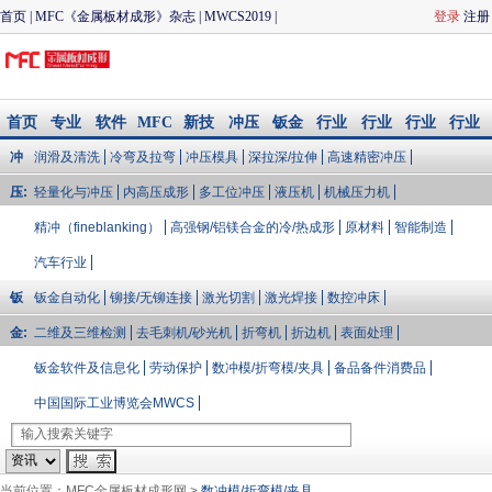
首页
|
MFC《金属板材成形》杂志
|
MWCS2019
|
登录
注册
CIMES2020
|
冲压与模具
|
钣金加工
|
MFC品质论坛
|
联
系我们
首页
专业
软件
MFC
新技
冲压
钣金
行业
行业
行业
行业
知识
模拟/
会议
术
与模
加工
大V说
会展
资讯
文库
冲
润滑及清洗
冷弯及拉弯
冲压模具
深拉深/拉伸
高速精密冲压
企业
配件
具
库
压:
轻量化与冲压
内高压成形
多工位冲压
液压机
机械压力机
精冲（fineblanking）
高强钢/铝镁合金的冷/热成形
原材料
智能制造
汽车行业
钣
钣金自动化
铆接/无铆连接
激光切割
激光焊接
数控冲床
金:
二维及三维检测
去毛刺机/砂光机
折弯机
折边机
表面处理
钣金软件及信息化
劳动保护
数冲模/折弯模/夹具
备品备件消费品
中国国际工业博览会MWCS
当前位置：
MFC金属板材成形网
>
数冲模/折弯模/夹具