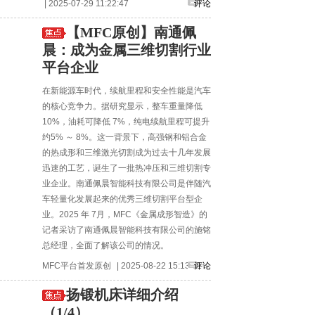
| 2025-07-29 11:22:47
评论
【MFC原创】南通佩
晨：成为金属三维切割行业
平台企业
在新能源车时代，续航里程和安全性能是汽车
的核心竞争力。据研究显示，整车重量降低
10%，油耗可降低 7%，纯电续航里程可提升
约5% ～ 8%。这一背景下，高强钢和铝合金
的热成形和三维激光切割成为过去十几年发展
迅速的工艺，诞生了一批热冲压和三维切割专
业企业。南通佩晨智能科技有限公司是伴随汽
车轻量化发展起来的优秀三维切割平台型企
业。2025 年 7月，MFC《金属成形智造》的
记者采访了南通佩晨智能科技有限公司的施铭
总经理，全面了解该公司的情况。
MFC平台首发原创
| 2025-08-22 15:13:51
评论
扬锻机床详细介绍
（1/4）