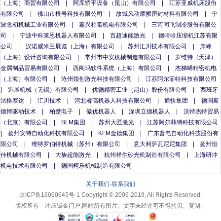
（上海）商贸有限公司
|
阿库矫平设备（昆山）有限公司
|
江苏亚威机床股份
有限公司
|
佛山市根号科技有限公司
|
故城风动摩擦密封材料有限公司
|
宁
波念初机械工业有限公司
|
嘉兴柏慕机电有限公司
|
三河同飞制冷股份有限公
司
|
宁波中科莱恩机器人有限公司
|
百超迪能激光
|
德哈哈压缩机江苏有限
公司
|
汉诺威米兰展览（上海）有限公司
|
苏州汇川技术有限公司
|
岸峰
（上海）设计咨询有限公司
|
常州市中安机械制造有限公司
|
罗维特（天津）
金属制品贸易有限公司
|
西阁玛软件系统（上海）有限公司
|
杰梯晞精密机电
（上海）有限公司
|
沧州领创激光科技有限公司
|
江苏阿尔菲特科技有限公司
|
迅展机械（无锡）有限公司
|
优德精密工业（昆山）股份有限公司
|
西班牙
法格塞达
|
汇川技术
|
河北睿高机器人科技有限公司
|
通快集团
|
德国斯
德博驱动技术
|
柏楚电子
|
傲优机器人
|
深圳立德机器人
|
沃特杰特贸易
（北京）有限公司
|
BLM集团
|
苏州大匠激光
|
江苏阿尔菲特科技有限公司
|
扬州安特自动化科技有限公司
|
KFM金德集团
|
广东普电自动化科技股份有
限公司
|
维特罗伯特机械（苏州）有限公司
|
意大利萨瓦尼尼集团
|
扬州恒
佳机械有限公司
|
大族超能激光
|
杭州祥生砂光机制造有限公司
|
上海研冲
机电技术有限公司
|
德国柯乐机械制造有限公司
关于我们
-
联系我们
京ICP备16060645号-1 Copyright © 2006-2019, All Rights Reserved.
版权所有－冲压钣金门户,网站所有图片、文字未经许可不得拷贝、复制。