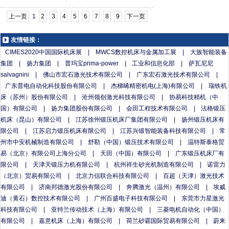
上一页
1
2
3
4
5
6
7
8
9
下一页
友情链接：
CIMES2020中国国际机床展
|
MWCS数控机床与金属加工展
|
大族智能装备
集团
|
扬力集团
|
普玛宝prima-power
|
工业和信息化部
|
萨瓦尼尼
salvagnini
|
佛山市宏石激光技术有限公司
|
广东宏石激光技术有限公司
|
广东普电自动化科技股份有限公司
|
杰梯晞精密机电(上海)有限公司
|
瑞铁机
床（苏州）股份有限公司
|
沧州领创激光科技有限公司
|
协易科技精机（中
国）有限公司
|
扬力集团股份有限公司
|
会田工程技术有限公司
|
法格锻压
机床（昆山）有限公司
|
江苏徐州锻压机床厂集团有限公司
|
扬州锻压机床有
限公司
|
江苏启力锻压机床有限公司
|
江苏兴锻智能装备科技有限公司
|
常
州市中安机械制造有限公司
|
舒勒（中国）锻压技术有限公司
|
温特斯泰格贸
易（北京）有限公司上海分公司
|
天田（中国）有限公司
|
广东锻压机床厂有
限公司
|
天津天锻压力机有限公司
|
杭州祥生砂光机制造有限公司
|
诺雷力
（北京）贸易有限公司
|
北京力信联合科技有限公司
|
百超（天津）激光技术
有限公司
|
济南邦德激光股份有限公司
|
奔腾激光（温州）有限公司
|
埃威
迪（黄石）数控技术有限公司
|
广州百盛电子科技有限公司
|
东莞市力星激光
科技有限公司
|
亚特兰传动技术（上海）有限公司
|
三菱电机自动化（中国）
有限公司
|
嘉意机床（上海）有限公司
|
荷兰砂霸国际贸易有限公司
|
蔚来