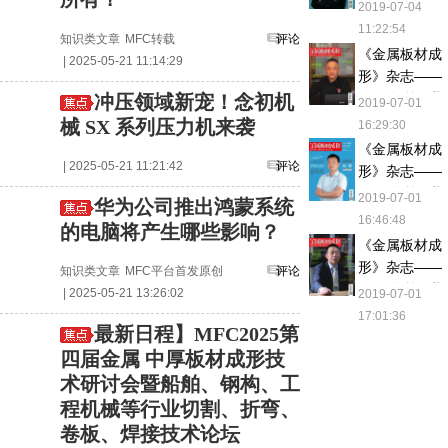
2018年第一期
2019-07-04
11:22:54
知识类文章
MFC转载
评论
《金属板材成
| 2025-05-21 11:14:29
形》杂志——
2018年第二期
冲压领域新宠！念初机
2019-07-01
械 SX 系列压力机来袭
16:29:30
《金属板材成
| 2025-05-21 11:21:42
评论
形》杂志——
2018年第三期
2019-07-01
华为公司推出鸿蒙系统
16:46:48
的电脑将产生哪些影响？
《金属板材成
形》杂志——
知识类文章
MFC平台首发原创
评论
2018年第四期
| 2025-05-21 13:26:02
2019-07-01
17:01:36
最新日程】MFC2025第
四届金属 中厚板材成形技
术研讨会暨船舶、钢构、工
程机械等行业切割、折弯、
卷板、焊接技术论坛