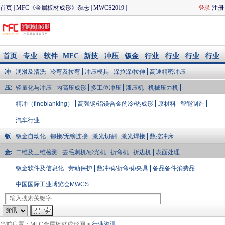
首页
|
MFC《金属板材成形》杂志
|
MWCS2019
|
登录
注册
CIMES2020
|
冲压与模具
|
钣金加工
|
MFC品质论坛
|
联
系我们
首页
专业
软件
MFC
新技
冲压
钣金
行业
行业
行业
行业
知识
模拟/
会议
术
与模
加工
大V说
会展
资讯
文库
冲
润滑及清洗
冷弯及拉弯
冲压模具
深拉深/拉伸
高速精密冲压
企业
配件
具
库
压:
轻量化与冲压
内高压成形
多工位冲压
液压机
机械压力机
精冲（fineblanking）
高强钢/铝镁合金的冷/热成形
原材料
智能制造
汽车行业
钣
钣金自动化
铆接/无铆连接
激光切割
激光焊接
数控冲床
金:
二维及三维检测
去毛刺机/砂光机
折弯机
折边机
表面处理
钣金软件及信息化
劳动保护
数冲模/折弯模/夹具
备品备件消费品
中国国际工业博览会MWCS
当前位置：
MFC金属板材成形网
>
行业资讯