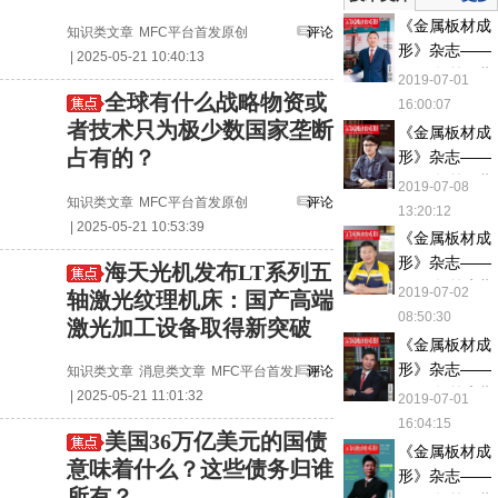
理方法
《金属板材成
知识类文章
MFC平台首发原创
评论
形》杂志——
| 2025-05-21 10:40:13
2017年第五期
2019-07-01
全球有什么战略物资或
16:00:07
者技术只为极少数国家垄断
《金属板材成
占有的？
形》杂志——
2017年第三期
2019-07-08
知识类文章
MFC平台首发原创
评论
13:20:12
| 2025-05-21 10:53:39
《金属板材成
形》杂志——
海天光机发布LT系列五
2018年第七期
2019-07-02
轴激光纹理机床：国产高端
08:50:30
激光加工设备取得新突破
《金属板材成
形》杂志——
知识类文章
消息类文章
MFC平台首发原创
评论
2017年第六期
| 2025-05-21 11:01:32
2019-07-01
16:04:15
美国36万亿美元的国债
《金属板材成
意味着什么？这些债务归谁
形》杂志——
所有？