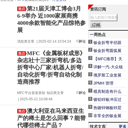
第21届天津工博会3月
资讯订阅
6-9举办 近1000家展商携
4000余款智能化产品惊艳参
展
一周热点
消息类文章
| 2025-02-14 10:54:24
评论
1
钣金折弯半径跟
板厚度之间的关
2
钣金折弯圆弧展
MFC《金属板材成形》
系（图文对比）
开精准计算！
3
【MFC推荐】天
杂志社十三家折弯机/多边
生无畏 卓而不凡
4
折弯中心厂家/机器人折弯/
详解一汽-大众核
I D-Tube 520重
心“三电系统”安全
自动化折弯/折弯自动化制
5
俄罗斯工业发展
载型专业激光切
设计
造商推荐
现况与未来
6
JPMH 管理
管机
7
模具制造有什么
MFC平台首发原创
知识类文章
评论
特点？其主要特
8
| 2025-05-21 10:08:46
镀铝锌板冲压过
点有以下几种
程表面发黑原因
9
热镀锌钢板锌层
澳大利亚在马来西亚生
分析
冲压脱落的原因
10
非常全的钣金展
产的稀土是怎么回事？能替
分析
开计算及工艺处
代哪些稀土产品？
技术文库
更多