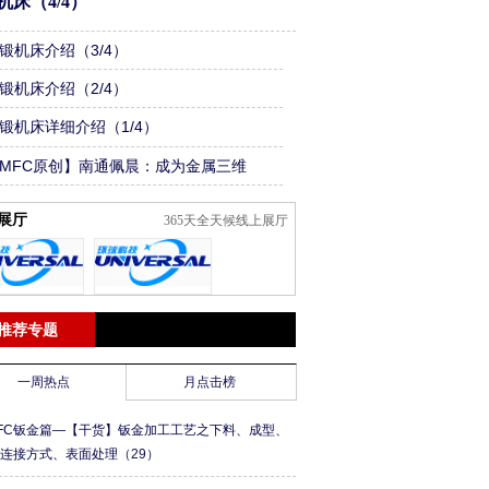
机床（4/4）
锻机床介绍（3/4）
锻机床介绍（2/4）
锻机床详细介绍（1/4）
MFC原创】南通佩晨：成为金属三维
割行业平台企业
展厅
365天全天候线上展厅
推荐专题
一周热点
月点击榜
FC钣金篇—【干货】钣金加工工艺之下料、成型、
、连接方式、表面处理
（29）