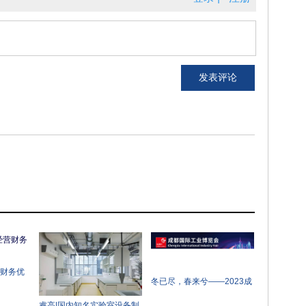
营财务优
冬已尽，春来兮——2023成
都工博会率先吹响西部工业
睿高|国内知名实验室设备制