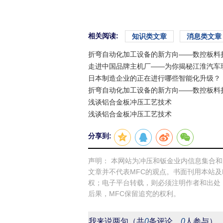
相关阅读:
知识类文章
消息类文章
折弯自动化加工设备的新方向——数控板料折边
走进中国品牌主机厂——为你揭秘江淮汽车
日本制造企业的正在进行哪些智能化升级？
折弯自动化加工设备的新方向——数控板料折边
浅谈铝合金板冲压工艺技术
浅谈铝合金板冲压工艺技术
分享到:
声明： 本网站为冲压和钣金业内信息集合
文章并不代表MFC的观点。书面刊用本站及
权；电子平台转载，则必须注明作者和出处
后果，MFC保留追究的权利。
我来说两句
（共
0
条评论，
0
人参与）