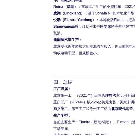
停产或减少的车型
：
Reina（瑞纳）
：重庆工厂生产的小型轿车，2021
凌翔（Lingxiang）
：基于Sonata NF的本地化车
悦动（Elantra Yuedong）
：本地化版Elantra，
Shouwang品牌
：计划推出中国专属经济型品牌“首望”
取消。
新能源汽车生产
：
北京现代近年来加大新能源汽车投入，但目前其电动
动或电动车型，但规模较小。
四、总结
工厂归属
：
北京第一工厂（2021年）出售给
理想汽车
，用于新
重庆工厂（2024年）以2.26亿美元出售，买家
顺义第二、第三工厂和沧州工厂仍由
北京现代
运营
生产车型
：
当前主要生产：Elantra（朗动/领动）、Tucson
市场专属。