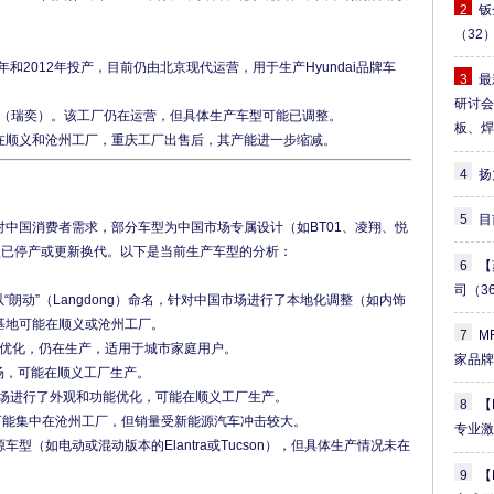
2
钣
（32
年和2012年投产，目前仍由北京现代运营，用于生产Hyundai品牌车
3
最
研讨
ent（瑞奕）。该工厂仍在运营，但具体生产车型可能已调整。
板、
在顺义和沧州工厂，重庆工厂出售后，其产能进一步缩减。
4
扬
5
目
6
【
司
（3
场以“朗动”（Langdong）命名，针对中国市场进行了本地化调整（如内饰
基地可能在顺义或沧州工厂。
7
M
场优化，仍在生产，适用于城市家庭用户。
家品
市场，可能在顺义工厂生产。
场进行了外观和功能优化，可能在顺义工厂生产。
8
【
可能集中在沧州工厂，但销量受新能源汽车冲击较大。
专业
型（如电动或混动版本的Elantra或Tucson），但具体生产情况未在
9
【