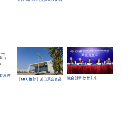
盛会号角
造商一次性采购四条睿高激
光开卷落料
 铝板连
融合创新 数智未来——
【MFC推荐】某日系合资品
CIMT2023新闻发布会在京
牌即将退市？
举行