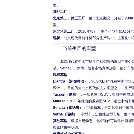
缩。
其他工厂
：
北京第二、第三工厂
：位于北京顺义，分别于2008
型。
河北沧州工厂
：2016年投产，生产小型车如Acc
现状
：北京现代目前保留部分生产能力，主要集中
二、当前生产的车型
	北京现代在中国市场生产和销售的车型主要针对中国消费者需求，部分车型为中国市场专属设计（如BT01、凌翔、悦
现有车型
：
Elantra（朗动/领动）
：第五代Elantra在中国市
设计）。目前仍为北京现代的主力车型之一，生产
Tucson（途胜）
：一款紧凑型SUV，针对中国市
Mufasa
：2023年推出的紧凑型SUV，定位中端
Sonata（索纳塔）
：中型轿车，最新款针对中国市
Verna（瑞纳）
：小型车，定位经济型市场，生产
其他车型
：根据市场动态，北京现代可能推出新能源车
搜索结果中明确。