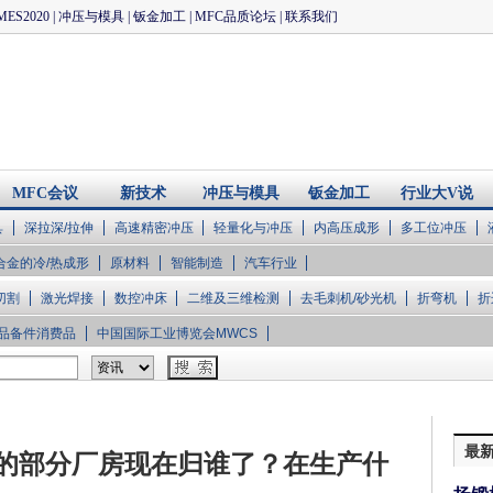
MES2020
|
冲压与模具
|
钣金加工
|
MFC品质论坛
|
联系我们
MFC会议
新技术
冲压与模具
钣金加工
行业大V说
具
深拉深/拉伸
高速精密冲压
轻量化与冲压
内高压成形
多工位冲压
合金的冷/热成形
原材料
智能制造
汽车行业
切割
激光焊接
数控冲床
二维及三维检测
去毛刺机/砂光机
折弯机
折
品备件消费品
中国国际工业博览会MWCS
最
的部分厂房现在归谁了？在生产什