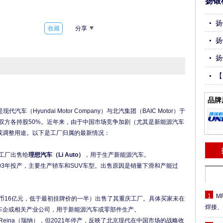
扬锻
扬
收藏
分享
扬
扬
【
切
品牌
，双方各持股50%。近年来，由于中国市场竞争加剧（尤其是新能源汽车
一工厂出售给
理想汽车（Li Auto）
，用于生产新能源汽车。
03年投产，主要生产轿车和SUV车型。出售原因是销量下滑和产能过
1
M
人民币16亿元，低于最初挂牌价的一半）出售了其重庆工厂。具体买家未在
焊接
车企或相关产业公司，用于新能源汽车或零部件生产。
Reina（瑞纳），但2021年停产，反映了北京现代在中国市场的战略收