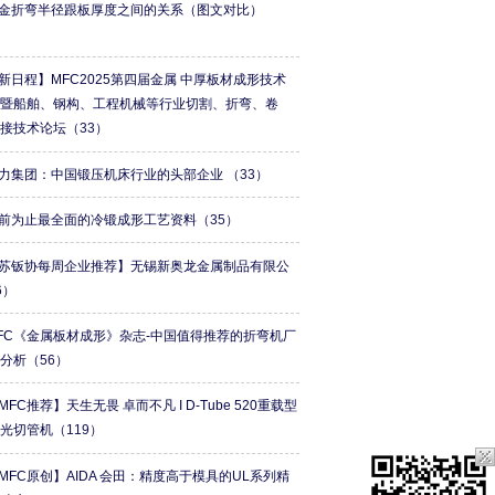
金折弯半径跟板厚度之间的关系（图文对比）
）
新日程】MFC2025第四届金属 中厚板材成形技术
会暨船舶、钢构、工程机械等行业切割、折弯、卷
焊接技术论坛
（33）
力集团：中国锻压机床行业的头部企业
（33）
前为止最全面的冷锻成形工艺资料
（35）
苏钣协每周企业推荐】无锡新奥龙金属制品有限公
6）
FC《金属板材成形》杂志-中国值得推荐的折弯机厂
牌分析
（56）
MFC推荐】天生无畏 卓而不凡 I D-Tube 520重载型
激光切管机
（119）
MFC原创】AIDA 会田：精度高于模具的UL系列精