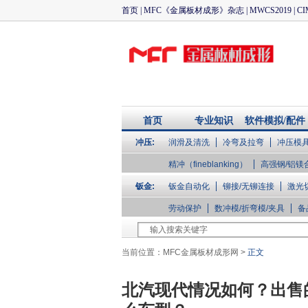
首页
|
MFC《金属板材成形》杂志
|
MWCS2019
|
CI
首页
专业知识
软件模拟/配件
冲压:
润滑及清洗
冷弯及拉弯
冲压模
企业库
精冲（fineblanking）
高强钢/铝镁
钣金:
钣金自动化
铆接/无铆连接
激光
劳动保护
数冲模/折弯模/夹具
备
当前位置：
MFC金属板材成形网
>
正文
北汽现代情况如何？出售