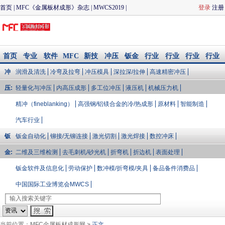
首页
|
MFC《金属板材成形》杂志
|
MWCS2019
|
登录
注册
CIMES2020
|
冲压与模具
|
钣金加工
|
MFC品质论坛
|
联
系我们
首页
专业
软件
MFC
新技
冲压
钣金
行业
行业
行业
行业
知识
模拟/
会议
术
与模
加工
大V说
会展
资讯
文库
冲
润滑及清洗
冷弯及拉弯
冲压模具
深拉深/拉伸
高速精密冲压
企业
配件
具
库
压:
轻量化与冲压
内高压成形
多工位冲压
液压机
机械压力机
精冲（fineblanking）
高强钢/铝镁合金的冷/热成形
原材料
智能制造
汽车行业
钣
钣金自动化
铆接/无铆连接
激光切割
激光焊接
数控冲床
金:
二维及三维检测
去毛刺机/砂光机
折弯机
折边机
表面处理
钣金软件及信息化
劳动保护
数冲模/折弯模/夹具
备品备件消费品
中国国际工业博览会MWCS
当前位置：
MFC金属板材成形网
>
正文