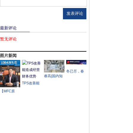
最新评论
暂无评论
图片新闻
冬已尽，春
睿高|国内知
来兮——
名实验室设
TPS改善能
2023成都工
备制造商一
造成经营财
博会率先吹
【MFC原
次性采购四
务优势
响西部工业
创】MFC金
条睿高激光
盛会号角
属成形智造
开卷落料
报道——博
俊科技： 汽
车精密零部
件和模具制