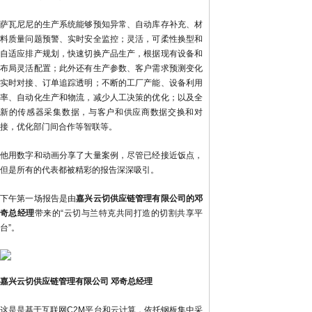
萨瓦尼尼的生产系统能够预知异常、自动库存补充、材
料质量问题预警、实时安全监控；灵活，可柔性换型和
自适应排产规划，快速切换产品生产，根据现有设备和
布局灵活配置；此外还有生产参数、客户需求预测变化
实时对接、订单追踪透明；不断的工厂产能、设备利用
率、自动化生产和物流，减少人工决策的优化；以及全
新的传感器采集数据，与客户和供应商数据交换和对
接，优化部门间合作等智联等。
他用数字和动画分享了大量案例，尽管已经接近饭点，
但是所有的代表都被精彩的报告深深吸引。
下午第一场报告是由
嘉兴云切供应链管理有限公司的邓
奇总经理
带来的“云切与兰特克共同打造的切割共享平
台”。
嘉兴云切供应链管理有限公司 邓奇总经理
这是是基于互联网C2M平台和云计算，依托钢板集中采