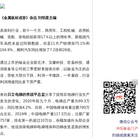
《金属板材成形》杂志 刘明星主编
具体到行业，前十一个月，商用车、工程机械、农用机
械、造船、发电机组获得17％以上的增长率。新能源汽
车虽然未超过同期数据，但是11月产销增加75.1%和
104.9%，燃料汽车同比增加了7.2倍和28倍。
通过上市的钣金企业新北洋、宝馨科技、世嘉科技、通
润装备等公司前三季度财务报表分析，以钣金为主的企
业，营收大部分下跌，利润一半微跌，一半暴跌，行业
利润增速同比多下滑严重。
来自
日立电梯的李战平总监
分享了疫情后电梯行业生产
发生的变化。2020年前九个月，电梯总产量为89.3万
台，同比增加4.2%。目前，中国电梯保有量总数780万
台左右。2019年，中国电梯产量117.3万台，注册厂家
757家，排名第一的超过10万台，份额加速向头部企业
微信公众号
集中。他说加装电梯和电梯维保和旧梯改造是新的增长
冲压钣金门户
点。
扫描或搜索关注