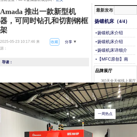
最新发布
Amada 推出一款新型机
器，可同时钻孔和切割钢框
扬锻机床（4/4）
架
扬锻机床介绍
（3/4）
扬锻机床介绍
2025-05-23 10:17:46 来
收藏
分享
（2/4）
源：
扬锻机床详细介
绍（1/4）
【MFC原创】南
导读：
通佩晨：成为金
品牌展厅
属三维切割行业
平台企业
365天全天候线上展厅
推荐专
题
一周热点
月点击榜
1
【MFC原创】安德里
茨凯撒：深耕金属双极板