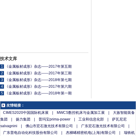
CIMT2023
合资品牌即
代——储能
概述
新闻发布会
将退市？
全系统解决
在京举行
方案及产品
手册
技术文库
1
《金属板材成形》杂志——2017年第五期
2
《金属板材成形》杂志——2017年第三期
3
《金属板材成形》杂志——2018年第七期
4
《金属板材成形》杂志——2017年第六期
5
《金属板材成形》杂志——2018年第一期
友情链接：
CIMES2020中国国际机床展
|
MWCS数控机床与金属加工展
|
大族智能装备
集团
|
扬力集团
|
普玛宝prima-power
|
工业和信息化部
|
萨瓦尼尼
salvagnini
|
佛山市宏石激光技术有限公司
|
广东宏石激光技术有限公司
|
广东普电自动化科技股份有限公司
|
杰梯晞精密机电(上海)有限公司
|
瑞铁机