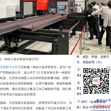
与定转子冲压解决方案
（27）
2
钣金折弯半径跟板厚度
之间的关系（图文对比）
（29）
3
扬力集团：中国锻压机
床行业的头部企业
（29）
4
MFC钣金篇—【干
货】钣金加工工艺之下
料、成型、焊接、连接方
机（神奈川县伊势原市第22号）
式、表面处理
（31）
天田的子公司天田
机械（神奈川县伊势原市）是专门生
5
目前为止最全面的冷锻
产切割机的公司，
该公司于 22 日宣布将出售一种新型
成形工艺资料
（34）
机器，它具有在钢梁上钻孔和切割的双重功能。需要一
6
【苏钣协每周企业推
台机器来钻孔和切割钢梁，以用于建筑物、桥梁和船舶
荐】无锡新奥龙金属制品
的结构。通过实现以少量员工加工钢架的可能，我们将
有限公司
（46）
开发劳动力短缺企业的需求。
微信公众号
7
MFC《金属板材成
据称，与安装两台机器相比，所需空间可减少30%。为
冲压钣金门户
形》杂志-中国值得推荐的
了满足节省劳动力的需求，还配备了可以自动更换工具