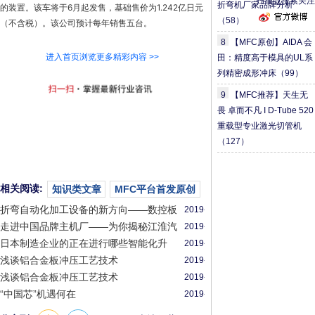
扫描或搜索关注
折弯机厂家品牌分析
的装置。该车将于6月起发售，基础售价为1.242亿日元
（58）
（不含税）。该公司预计每年销售五台。
8
【MFC原创】AIDA 会
进入首页浏览更多精彩内容 >>
田：精度高于模具的UL系
列精密成形冲床
（99）
9
【MFC推荐】天生无
畏 卓而不凡 I D-Tube 520
重载型专业激光切管机
（127）
相关阅读:
知识类文章
MFC平台首发原创
折弯自动化加工设备的新方向——数控板
2019-
料折边机 FB2516A
12-
走进中国品牌主机厂——为你揭秘江淮汽
2019-
20
车现代化的生产车间！
07-
日本制造企业的正在进行哪些智能化升
2019-
04
级？
07-
浅谈铝合金板冲压工艺技术
2019-
04
12-
浅谈铝合金板冲压工艺技术
2019-
20
12-
“中国芯”机遇何在
2019-
20
12-