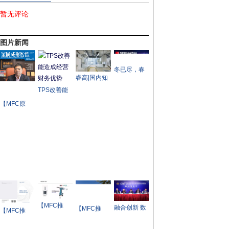
暂无评论
图片新闻
冬已尽，春
睿高|国内知
来兮——
名实验室设
TPS改善能
2023成都工
备制造商一
造成经营财
博会率先吹
【MFC原
次性采购四
务优势
响西部工业
创】MFC金
条睿高激光
盛会号角
属成形智造
开卷落料
报道——博
俊科技： 汽
车精密零部
件和模具制
造领军企业
【MFC推
融合创新 数
【MFC推
【MFC推
荐】PPT | 铝
智未来——
荐】某日系
荐】宁德时
板连接工艺