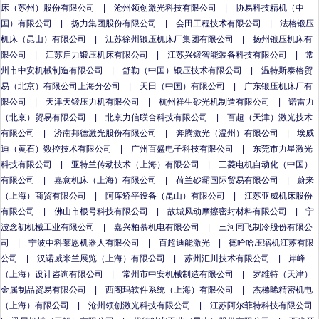
床（苏州）股份有限公司
|
沧州领创激光科技有限公司
|
协易科技精机（中
国）有限公司
|
扬力集团股份有限公司
|
会田工程技术有限公司
|
法格锻压
机床（昆山）有限公司
|
江苏徐州锻压机床厂集团有限公司
|
扬州锻压机床有
限公司
|
江苏启力锻压机床有限公司
|
江苏兴锻智能装备科技有限公司
|
常
州市中安机械制造有限公司
|
舒勒（中国）锻压技术有限公司
|
温特斯泰格贸
易（北京）有限公司上海分公司
|
天田（中国）有限公司
|
广东锻压机床厂有
限公司
|
天津天锻压力机有限公司
|
杭州祥生砂光机制造有限公司
|
诺雷力
（北京）贸易有限公司
|
北京力信联合科技有限公司
|
百超（天津）激光技术
有限公司
|
济南邦德激光股份有限公司
|
奔腾激光（温州）有限公司
|
埃威
迪（黄石）数控技术有限公司
|
广州百盛电子科技有限公司
|
东莞市力星激光
科技有限公司
|
亚特兰传动技术（上海）有限公司
|
三菱电机自动化（中国）
有限公司
|
嘉意机床（上海）有限公司
|
荷兰砂霸国际贸易有限公司
|
蔚来
（上海）商贸有限公司
|
阿库矫平设备（昆山）有限公司
|
江苏亚威机床股份
有限公司
|
佛山市根号科技有限公司
|
故城风动摩擦密封材料有限公司
|
宁
波念初机械工业有限公司
|
嘉兴柏慕机电有限公司
|
三河同飞制冷股份有限公
司
|
宁波中科莱恩机器人有限公司
|
百超迪能激光
|
德哈哈压缩机江苏有限
公司
|
汉诺威米兰展览（上海）有限公司
|
苏州汇川技术有限公司
|
岸峰
（上海）设计咨询有限公司
|
常州市中安机械制造有限公司
|
罗维特（天津）
金属制品贸易有限公司
|
西阁玛软件系统（上海）有限公司
|
杰梯晞精密机电
（上海）有限公司
|
沧州领创激光科技有限公司
|
江苏阿尔菲特科技有限公司