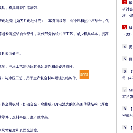
2
最
模具，模具耐磨性需增强。
研讨
板、
用于电池壳（如刀片电池外壳）、车身面板等。冷冲压和热冲压结合，优
3
钣
片电池壳等超长薄壁铝合金部件，取代部分传统冲压工艺，减少模具成本，提高
（33
4
扬
模具表面处理。
5
目
汽车，冲压工艺需适应其低延展性和高硬度特性。
6
【
司
（4
模塑）与冲压工艺，用于生产复合材料增强的结构件。
7
M
家品
步将金属板材（如铝合金）弯曲成刀片电池壳的长条形薄壁结构（厚度
8
【
密成
壁零件，废料率低，生产效率高。
9
【
体尺寸精度和表面光洁度。