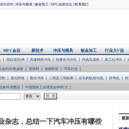
MES2020
|
冲压与模具
|
钣金加工
|
MFC品质论坛
|
联系我们
MFC会议
新技术
冲压与模具
钣金加工
行业大V说
具
深拉深/拉伸
高速精密冲压
轻量化与冲压
内高压成形
多工位冲压
合金的冷/热成形
原材料
智能制造
汽车行业
切割
激光焊接
数控冲床
二维及三维检测
去毛刺机/砂光机
折弯机
折
品备件消费品
中国国际工业博览会MWCS
最
业杂志，总结一下汽车冲压有哪些