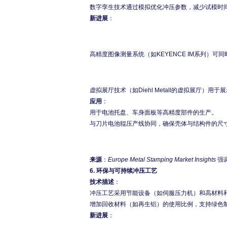
数字孪生技术通过模拟优化冲压参数，减少试模时
新进展
：
高精度图像测量系统（如KEYENCE IM系列）
虚拟展厅技术（如Diehl Metall的虚拟展厅）
应用
：
用于电池托盘、车身面板等高精度部件的生产。
与刀片电池辊压产线协同，确保壳体与结构件的尺
来源
：
Europe Metal Stamping Market Insights
强
6.
环保与可持续冲压工艺
技术描述
：
冲压工艺采用节能设备（如伺服压力机）和高材料
增加回收材料（如再生铝）的使用比例，支持绿色
新进展
：