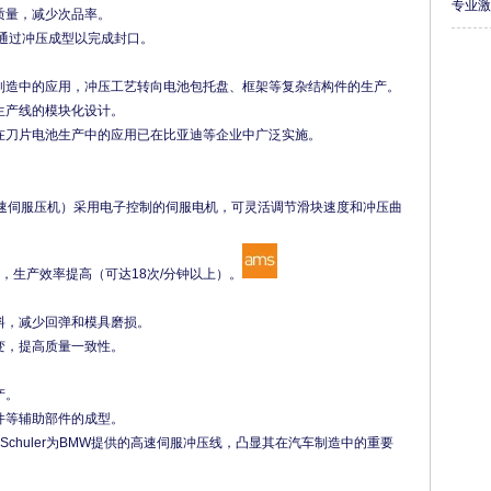
专业
质量，减少次品率。
通过冲压成型以完成封口。
制造中的应用，冲压工艺转向电池包托盘、框架等复杂结构件的生产。
生产线的模块化设计。
在刀片电池生产中的应用已在比亚迪等企业中广泛实施。
AIDA的高速伺服压机）采用电子控制的伺服电机，可灵活调节滑块速度和冲压曲
%，生产效率提高（可达18次/分钟以上）。
料，减少回弹和模具磨损。
变，提高质量一致性。
产。
件等辅助部件的成型。
Schuler为BMW提供的高速伺服冲压线，凸显其在汽车制造中的重要