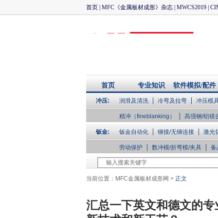
首页
|
MFC《金属板材成形》杂志
|
MWCS2019
|
CI
首页
专业知识
软件模拟/配件
冲压:
润滑及清洗
冷弯及拉弯
冲压模
企业库
精冲（fineblanking）
高强钢/铝镁
钣金:
钣金自动化
铆接/无铆连接
激光
劳动保护
数冲模/折弯模/夹具
备
当前位置：
MFC金属板材成形网
>
正文
汇总一下英文和德文的专