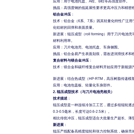
应用：用于电池托盘、A柱、B柱等高强度部件。
挑战：高强度钢的低延展性要求更高冲压力和精密
铝合金冲压
：
技术：铝合金（6系、7系）因其轻量化特性广泛
化铝材的回弹和表面质量。
新进展：辊压成型（roll forming）用于刀
材料利用率。
应用：刀片电池壳、电池托盘、车身侧围。
挑战：铝合金易产生表面划痕，需改进润滑技术和
复合材料与镁合金冲压
：
技术：镁合金和碳纤维复合材料开始应用于新能源
新进展：结合热成型（HP-RTM，高压树脂传递
应用：电池包盖板、轻量化车身部件。
2.
辊压成型技术（与刀片电池壳相关）
技术描述
：
辊压成型是一种连续冷加工工艺，通过多组辊轮逐
0.3-0.5毫米，长度可达0.6-2.5米）。
相比传统冲压，辊压成型适合大批量生产超长、薄
新进展
：
辊压产线配备高精度辊轮和张力控制系统，确保壳