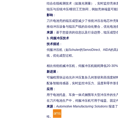
结合在线检测技术（如激光测量），实时监控壳体
辊压与后续冲压/模切工艺协同，例如壳体端盖可能
影响
：
刀片电池壳的辊压成型减少了传统冲压在电芯外壳
推动冲压设备与辊压产线的自动化整合，优化电池
来源
：基于您提供的信息以及行业趋势，辊压成型
3.
伺服冲压技术
技术描述
：
伺服冲压机（如Schuler的ServoDirect、
线，优化成型过程。
相比传统机械冲压机，伺服冲压机能耗降低20-30
新进展
：
可编程滑块运动允许冲压复杂几何形状和高强度材
配备智能传感器，实时监控冲压力、温度和零件形
应用
：
用于电池托盘、车身一体式侧围等大型冲压件的生
在刀片电池生产中，伺服冲压机可用于端盖、固定
来源
：
Automotive Manufacturing Solutions
报道了
性。