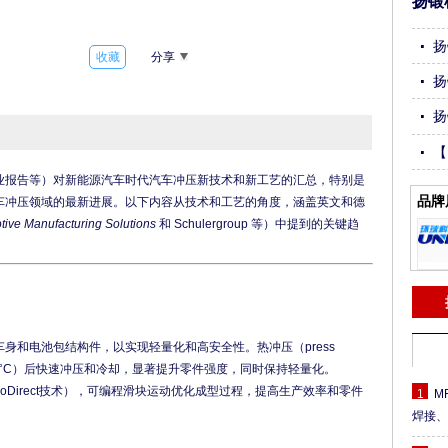
扬锻
扬
收藏
分享
扬
扬
【
切
品牌
车冲压领域的最新进展。以下内容从技术和工艺的角度，涵盖英文和德
tive Manufacturing Solutions
 和 Schulergroup 等）中提到的关键趋
身和电池包结构件，以实现轻量化和高安全性。热冲压（press
900°C）后快速冲压和冷却，显著提升零件强度，同时保持轻量化。
rvoDirect技术），可编程滑块运动优化成型过程，提高生产效率和零件
1
M
焊接