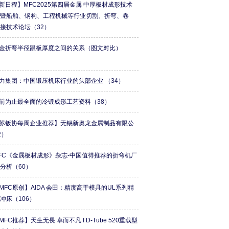
新日程】MFC2025第四届金属 中厚板材成形技术
会暨船舶、钢构、工程机械等行业切割、折弯、卷
焊接技术论坛
（32）
金折弯半径跟板厚度之间的关系（图文对比）
）
力集团：中国锻压机床行业的头部企业
（34）
前为止最全面的冷锻成形工艺资料
（38）
苏钣协每周企业推荐】无锡新奥龙金属制品有限公
2）
FC《金属板材成形》杂志-中国值得推荐的折弯机厂
牌分析
（60）
MFC原创】AIDA 会田：精度高于模具的UL系列精
形冲床
（106）
MFC推荐】天生无畏 卓而不凡 I D-Tube 520重载型