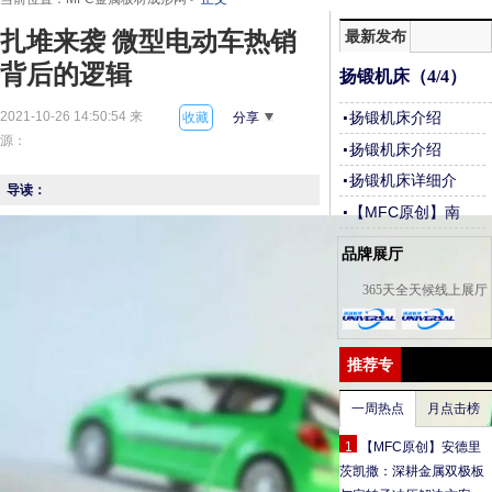
最新发布
扎堆来袭 微型电动车热销
背后的逻辑
扬锻机床（4/4）
2021-10-26 14:50:54 来
扬锻机床介绍
收藏
分享
源：
（3/4）
扬锻机床介绍
（2/4）
扬锻机床详细介
导读：
绍（1/4）
【MFC原创】南
通佩晨：成为金
品牌展厅
属三维切割行业
平台企业
365天全天候线上展厅
推荐专
题
一周热点
月点击榜
1
【MFC原创】安德里
茨凯撒：深耕金属双极板