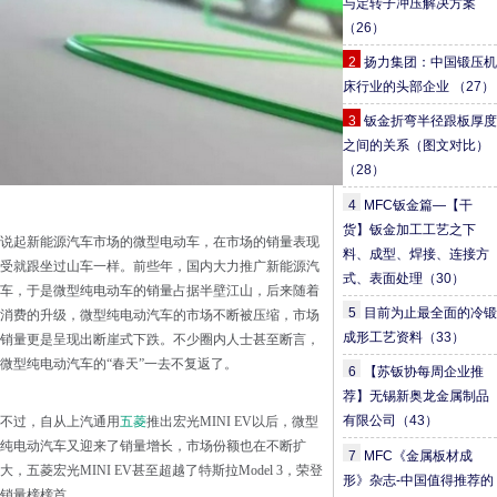
与定转子冲压解决方案
（26）
2
扬力集团：中国锻压机
床行业的头部企业
（27）
3
钣金折弯半径跟板厚度
之间的关系（图文对比）
（28）
4
MFC钣金篇—【干
货】钣金加工工艺之下
说起新能源汽车市场的微型电动车，在市场的销量表现
料、成型、焊接、连接方
受就跟坐过山车一样。前些年，国内大力推广新能源汽
式、表面处理
（30）
车，于是微型纯电动车的销量占据半壁江山，后来随着
5
目前为止最全面的冷锻
消费的升级，微型纯电动汽车的市场不断被压缩，市场
成形工艺资料
（33）
销量更是呈现出断崖式下跌。不少圈内人士甚至断言，
微型纯电动汽车的“春天”一去不复返了。
6
【苏钣协每周企业推
荐】无锡新奥龙金属制品
有限公司
（43）
不过，自从上汽通用
五菱
推出宏光MINI EV以后，微型
纯电动汽车又迎来了销量增长，市场份额也在不断扩
7
MFC《金属板材成
大，五菱宏光MINI EV甚至超越了特斯拉Model 3，荣登
形》杂志-中国值得推荐的
销量榜榜首。