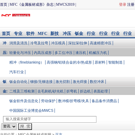
首页
|
MFC《金属板材成形》杂志
|
MWCS2019
|
登录
注册
CIMES2020
|
冲压与模具
|
钣金加工
|
MFC品质论坛
|
联
系我们
首页
专业
软件
MFC
新技
冲压
钣金
行业
行业
行业
行业
知识
模拟/
会议
术
与模
加工
大V说
会展
资讯
文库
冲
润滑及清洗
冷弯及拉弯
冲压模具
深拉深/拉伸
高速精密冲压
企业
配件
具
库
压:
轻量化与冲压
内高压成形
多工位冲压
液压机
机械压力机
精冲（fineblanking）
高强钢/铝镁合金的冷/热成形
原材料
智能制造
汽车行业
钣
钣金自动化
铆接/无铆连接
激光切割
激光焊接
数控冲床
金:
二维及三维检测
去毛刺机/砂光机
折弯机
折边机
表面处理
钣金软件及信息化
劳动保护
数冲模/折弯模/夹具
备品备件消费品
中国国际工业博览会MWCS
当前位置：
MFC金属板材成形网
>
正文