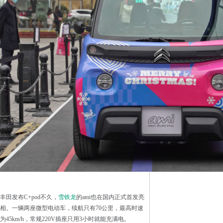
丰田发布C+pod不久，
雪铁龙
的ami也在国内正式首发亮
相。一辆两座微型电动车，续航只有70公里，最高时速
为45km/h，常规220V插座只用3小时就能充满电。