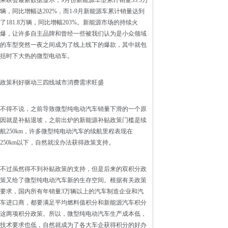
乘联会最新数据显示，9月份新能源车型累计销量33.3万
辆，同比增幅达202%，而1-9月新能源车累计销量达到
了181.8万辆，同比增幅203%。新能源市场的持续火
爆，让许多自主品牌和曾经一些被我们认为是小众领域
的车型突然一夜之间成为了线上线下的爆款，其中就包
括时下大热的微型电动车。
政策利好驱动三四线城市消费需求旺盛
不得不说，之前导致微型纯电动汽车销量下滑的一个原
因就是补贴退坡，之前出炉的新能源补贴政策门槛是续
航250km，许多微型纯电动汽车的续航里程表现在
250km以下，自然就没办法获得政策支持。
不过虽然得不到补贴政策的支持，但是后来的双积分政
策又给了微型纯电动汽车新的生存空间。根据有关政策
要求，国内所有年销量3万辆以上的汽车制造企业和汽
车进口商，都要满足平均燃料值积分和新能源汽车积分
这两项积分政策。所以，微型纯电动汽车生产成本低，
技术要求也低，自然就成为了各大车企获得积分的好办