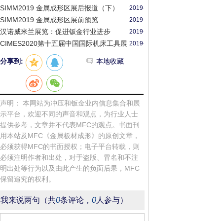
20
CIMT2019首发
12-
SIMM2019 金属成形区展后报道（下）
2019-
20
12-
SIMM2019 金属成形区展前预览
2019-
20
04-
汉诺威米兰展览：促进钣金行业进步
2019-
25
12-
CIMES2020第十五届中国国际机床工具展
2019-
23
览会北京5月举办
06-
分享到:
本地收藏
18
声明： 本网站为冲压和钣金业内信息集合和展
示平台，欢迎不同的声音和观点，为行业人士
提供参考，文章并不代表MFC的观点。书面刊
用本站及MFC《金属板材成形》的原创文章，
必须获得MFC的书面授权；电子平台转载，则
必须注明作者和出处，对于盗版、冒名和不注
明出处等行为以及由此产生的负面后果，MFC
保留追究的权利。
我来说两句
（共
0
条评论，
0
人参与）
登录 |
注册