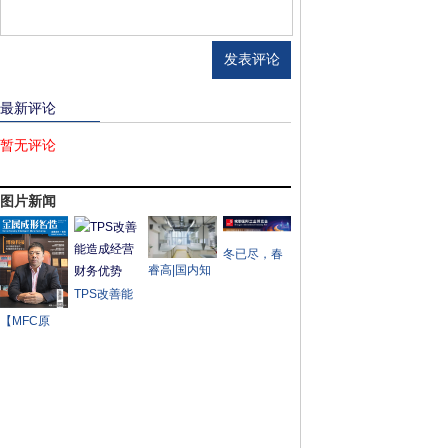
最新评论
暂无评论
图片新闻
冬已尽，春
睿高|国内知
来兮——
名实验室设
TPS改善能
2023成都工
备制造商一
造成经营财
博会率先吹
【MFC原
次性采购四
务优势
响西部工业
创】MFC金
条睿高激光
盛会号角
属成形智造
开卷落料
报道——博
俊科技： 汽
车精密零部