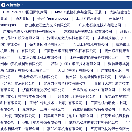
友情链接：
CIMES2020中国国际机床展
|
MWCS数控机床与金属加工展
|
大族智能装备
集团
|
扬力集团
|
普玛宝prima-power
|
工业和信息化部
|
萨瓦尼尼
salvagnini
|
佛山市宏石激光技术有限公司
|
广东宏石激光技术有限公司
|
广东普电自动化科技股份有限公司
|
杰梯晞精密机电(上海)有限公司
|
瑞铁机
床（苏州）股份有限公司
|
沧州领创激光科技有限公司
|
协易科技精机（中
国）有限公司
|
扬力集团股份有限公司
|
会田工程技术有限公司
|
法格锻压
机床（昆山）有限公司
|
江苏徐州锻压机床厂集团有限公司
|
扬州锻压机床有
限公司
|
江苏启力锻压机床有限公司
|
江苏兴锻智能装备科技有限公司
|
常
州市中安机械制造有限公司
|
舒勒（中国）锻压技术有限公司
|
温特斯泰格贸
易（北京）有限公司上海分公司
|
天田（中国）有限公司
|
广东锻压机床厂有
限公司
|
天津天锻压力机有限公司
|
杭州祥生砂光机制造有限公司
|
诺雷力
（北京）贸易有限公司
|
北京力信联合科技有限公司
|
百超（天津）激光技术
有限公司
|
济南邦德激光股份有限公司
|
奔腾激光（温州）有限公司
|
埃威
迪（黄石）数控技术有限公司
|
广州百盛电子科技有限公司
|
东莞市力星激光
科技有限公司
|
亚特兰传动技术（上海）有限公司
|
三菱电机自动化（中国）
有限公司
|
嘉意机床（上海）有限公司
|
荷兰砂霸国际贸易有限公司
|
蔚来
（上海）商贸有限公司
|
阿库矫平设备（昆山）有限公司
|
江苏亚威机床股份
有限公司
|
佛山市根号科技有限公司
|
故城风动摩擦密封材料有限公司
|
宁
波念初机械工业有限公司
|
嘉兴柏慕机电有限公司
|
三河同飞制冷股份有限公