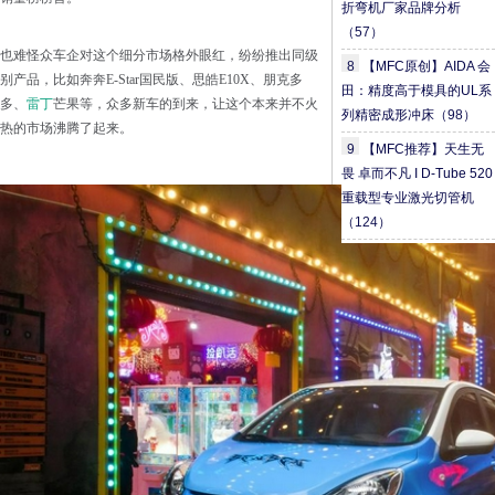
折弯机厂家品牌分析
（57）
也难怪众车企对这个细分市场格外眼红，纷纷推出同级
8
【MFC原创】AIDA 会
别产品，比如奔奔E-Star国民版、思皓E10X、朋克多
田：精度高于模具的UL系
多、
雷丁
芒果等，众多新车的到来，让这个本来并不火
列精密成形冲床
（98）
热的市场沸腾了起来。
9
【MFC推荐】天生无
畏 卓而不凡 I D-Tube 520
重载型专业激光切管机
（124）