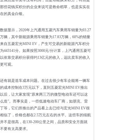
企虽然造车卖车没有利润，但是却能换来积分，特别是
那些花钱买积分的企业来说可是救命稻草，也是实实在
在的真金白银。
数据显示，2020年上汽通用五菱汽车乘用车销量为93.27
万辆，其中新能源乘用车销量为17.83万辆，60%的销量
来自五菱宏光MINI EV，产生可交易的新能源汽车积分
为443141分。如果按照3000元/分计算，上汽通用五菱可
以依靠交易积分获得约13亿元的收入，远比卖车的收入
更可观。
还有就是造车成本问题。在过去很少有车企能将一辆车
的成本控制在3万元以下，直到五菱宏光MINI EV推出
以后，让大家发现“原来两三万的微型电动车还可以这
么造”。而事实是，一些低速电动车厂商，如朋克、雷
丁等，它们所推出的产品看上去已经与宏光MINI EV很
相似了，价格也都在2.5万元左右的水平。这些车的续航
并不是很高，在130-200公里之间，品质和安全方面就
不要有太高要求。