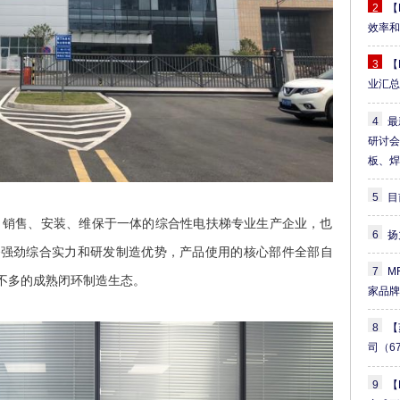
2
【
效率
3
【
业汇
4
最
研讨
板、
5
目
造、销售、安装、维保于一体的综合性电扶梯专业生产企业，也
6
扬
备强劲综合实力和研发制造优势，产品使用的核心部件全部自
7
M
不多的成熟闭环制造生态。
家品
8
【
司
（6
9
【