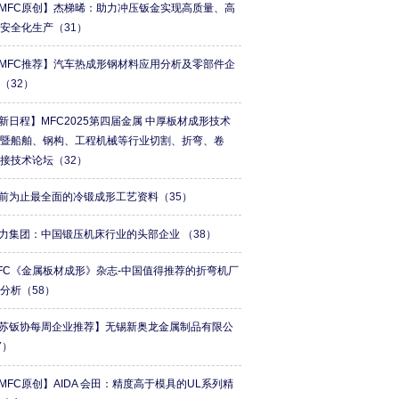
MFC原创】杰梯晞：助力冲压钣金实现高质量、高
和安全化生产
（31）
MFC推荐】汽车热成形钢材料应用分析及零部件企
总
（32）
新日程】MFC2025第四届金属 中厚板材成形技术
会暨船舶、钢构、工程机械等行业切割、折弯、卷
焊接技术论坛
（32）
前为止最全面的冷锻成形工艺资料
（35）
力集团：中国锻压机床行业的头部企业
（38）
FC《金属板材成形》杂志-中国值得推荐的折弯机厂
牌分析
（58）
苏钣协每周企业推荐】无锡新奥龙金属制品有限公
7）
MFC原创】AIDA 会田：精度高于模具的UL系列精