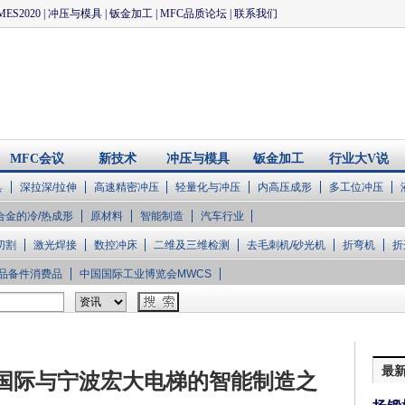
MES2020
|
冲压与模具
|
钣金加工
|
MFC品质论坛
|
联系我们
MFC会议
新技术
冲压与模具
钣金加工
行业大V说
具
深拉深/拉伸
高速精密冲压
轻量化与冲压
内高压成形
多工位冲压
合金的冷/热成形
原材料
智能制造
汽车行业
切割
激光焊接
数控冲床
二维及三维检测
去毛刺机/砂光机
折弯机
折
品备件消费品
中国国际工业博览会MWCS
最
®国际与宁波宏大电梯的智能制造之