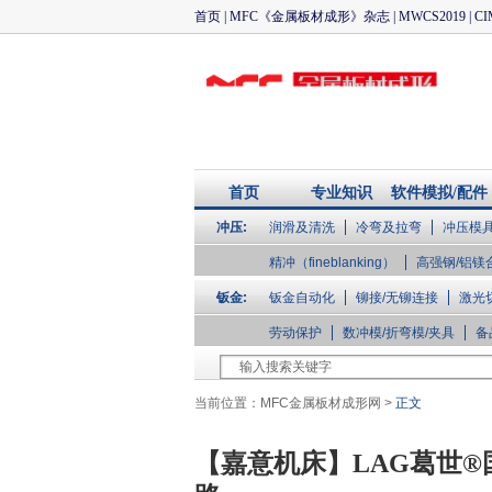
首页
|
MFC《金属板材成形》杂志
|
MWCS2019
|
CI
首页
专业知识
软件模拟/配件
冲压:
润滑及清洗
冷弯及拉弯
冲压模
企业库
精冲（fineblanking）
高强钢/铝镁
钣金:
钣金自动化
铆接/无铆连接
激光
劳动保护
数冲模/折弯模/夹具
备
当前位置：
MFC金属板材成形网
>
正文
【嘉意机床】LAG葛世