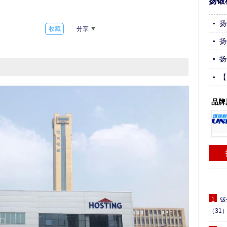
扬锻
扬
收藏
分享
扬
扬
【
切
品牌
1
钣
（31