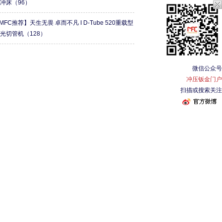
形冲床
（96）
MFC推荐】天生无畏 卓而不凡 I D-Tube 520重载型
激光切管机
（128）
微信公众号
冲压钣金门户
扫描或搜索关注