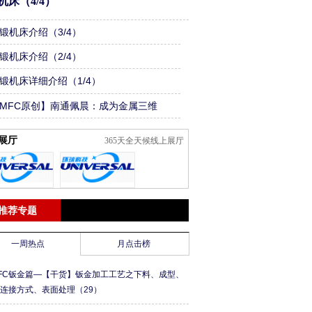
机床（4/4）
锻机床介绍（3/4）
锻机床介绍（2/4）
锻机床详细介绍（1/4）
MFC原创】南通佩晨：成为金属三维
割行业平台企业
展厅
365天全天候线上展厅
推荐专题
一周热点
月点击榜
FC钣金篇—【干货】钣金加工工艺之下料、成型、
、连接方式、表面处理
（29）