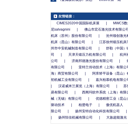
友情链接：
CIMES2020中国国际机床展
|
MWCS
尼salvagnini
|
佛山市宏石激光技术有限公
机床（苏州）股份有限公司
|
沧州领创激光
机床（昆山）有限公司
|
江苏徐州锻压机床
州市中安机械制造有限公司
|
舒勒（中国）
司
|
天津天锻压力机有限公司
|
杭州
公司
|
济南邦德激光股份有限公司
|
有限公司
|
亚特兰传动技术（上海）有限公
海）商贸有限公司
|
阿库矫平设备（昆山）
初机械工业有限公司
|
嘉兴柏慕机电有限公
|
汉诺威米兰展览（上海）有限公司
|
苏
易有限公司
|
西阁玛软件系统（上海）有限
械（无锡）有限公司
|
优德精密工业（昆山
驱动技术
|
柏楚电子
|
傲优机器人
限公司
|
扬州安特自动化科技有限公司
|
|
扬州恒佳机械有限公司
|
大族超能激光