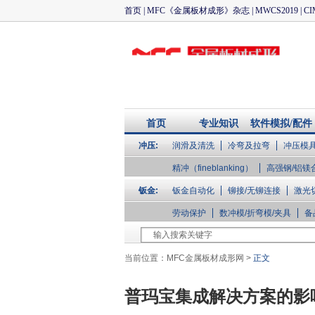
首页
|
MFC《金属板材成形》杂志
|
MWCS2019
|
CI
首页
专业知识
软件模拟/配件
冲压:
润滑及清洗
冷弯及拉弯
冲压模
企业库
精冲（fineblanking）
高强钢/铝镁
钣金:
钣金自动化
铆接/无铆连接
激光
劳动保护
数冲模/折弯模/夹具
备
当前位置：
MFC金属板材成形网
>
正文
普玛宝集成解决方案的影