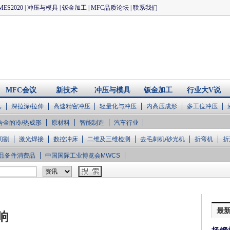
MES2020
|
冲压与模具
|
钣金加工
|
MFC品质论坛
|
联系我们
MFC会议
新技术
冲压与模具
钣金加工
行业大V说
具
深拉深/拉伸
高速精密冲压
轻量化与冲压
内高压成形
多工位冲压
合金的冷/热成形
原材料
智能制造
汽车行业
切割
激光焊接
数控冲床
二维及三维检测
去毛刺机/砂光机
折弯机
折
品备件消费品
中国国际工业博览会MWCS
最
响