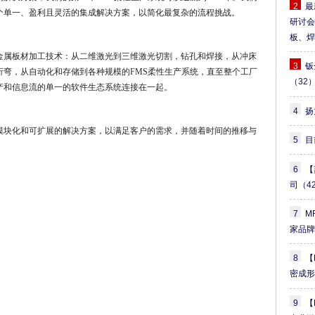
2
最
个单一、盈利且灵活的集成解决方案，以简化最复杂的流程挑战。
研讨
板、
金属板材加工技术：从二维激光到三维激光切割，钻孔和焊接，从冲床
3
钣
折弯，从自动化和存储到各种规模的FMS柔性生产系统，直至整个工厂
（32
产和信息流的单一的软件生态系统连接在一起。
4
扬
模块化和可扩展的解决方案，以满足客户的需求，并随着时间的推移与
5
目
6
【
司
（4
7
M
家品
8
【
密成
9
【