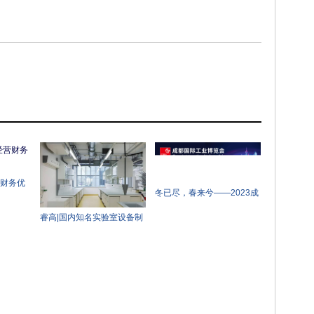
营财务优
冬已尽，春来兮——2023成
都工博会率先吹响西部工业
睿高|国内知名实验室设备制
盛会号角
造商一次性采购四条睿高激
光开卷落料