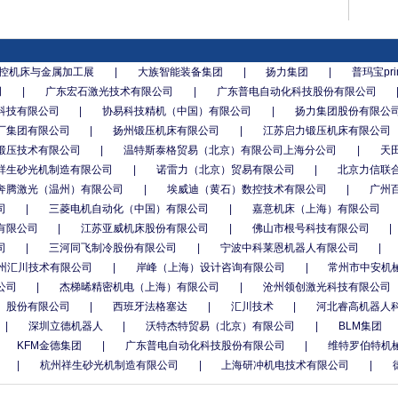
数控机床与金属加工展
|
大族智能装备集团
|
扬力集团
|
普玛宝pri
司
|
广东宏石激光技术有限公司
|
广东普电自动化科技股份有限公司
科技有限公司
|
协易科技精机（中国）有限公司
|
扬力集团股份有限公
厂集团有限公司
|
扬州锻压机床有限公司
|
江苏启力锻压机床有限公司
锻压技术有限公司
|
温特斯泰格贸易（北京）有限公司上海分公司
|
天
祥生砂光机制造有限公司
|
诺雷力（北京）贸易有限公司
|
北京力信联
奔腾激光（温州）有限公司
|
埃威迪（黄石）数控技术有限公司
|
广州
司
|
三菱电机自动化（中国）有限公司
|
嘉意机床（上海）有限公司
有限公司
|
江苏亚威机床股份有限公司
|
佛山市根号科技有限公司
|
司
|
三河同飞制冷股份有限公司
|
宁波中科莱恩机器人有限公司
|
州汇川技术有限公司
|
岸峰（上海）设计咨询有限公司
|
常州市中安机
公司
|
杰梯晞精密机电（上海）有限公司
|
沧州领创激光科技有限公司
）股份有限公司
|
西班牙法格塞达
|
汇川技术
|
河北睿高机器人
|
深圳立德机器人
|
沃特杰特贸易（北京）有限公司
|
BLM集团
KFM金德集团
|
广东普电自动化科技股份有限公司
|
维特罗伯特机
|
杭州祥生砂光机制造有限公司
|
上海研冲机电技术有限公司
|