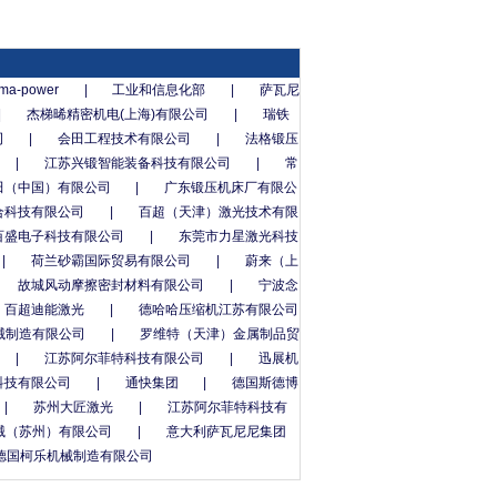
ma-power
|
工业和信息化部
|
萨瓦尼
|
杰梯晞精密机电(上海)有限公司
|
瑞铁
司
|
会田工程技术有限公司
|
法格锻压
|
江苏兴锻智能装备科技有限公司
|
常
田（中国）有限公司
|
广东锻压机床厂有限公
合科技有限公司
|
百超（天津）激光技术有限
百盛电子科技有限公司
|
东莞市力星激光科技
|
荷兰砂霸国际贸易有限公司
|
蔚来（上
故城风动摩擦密封材料有限公司
|
宁波念
百超迪能激光
|
德哈哈压缩机江苏有限公司
械制造有限公司
|
罗维特（天津）金属制品贸
|
江苏阿尔菲特科技有限公司
|
迅展机
科技有限公司
|
通快集团
|
德国斯德博
|
苏州大匠激光
|
江苏阿尔菲特科技有
械（苏州）有限公司
|
意大利萨瓦尼尼集团
德国柯乐机械制造有限公司