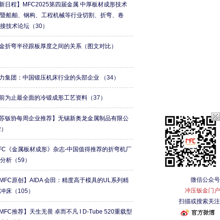
新日程】MFC2025第四届金属 中厚板材成形技术
会暨船舶、钢构、工程机械等行业切割、折弯、卷
焊接技术论坛
（30）
金折弯半径跟板厚度之间的关系（图文对比）
）
力集团：中国锻压机床行业的头部企业
（34）
前为止最全面的冷锻成形工艺资料
（37）
苏钣协每周企业推荐】无锡新奥龙金属制品有限公
2）
FC《金属板材成形》杂志-中国值得推荐的折弯机厂
牌分析
（59）
微信公众号
MFC原创】AIDA 会田：精度高于模具的UL系列精
冲压钣金门户
形冲床
（105）
扫描或搜索关注
MFC推荐】天生无畏 卓而不凡 I D-Tube 520重载型