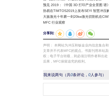
预见 2019：《中国 3D 打印产业全景图 
协易在TIMTOS2019上发布SEYI 智慧冲压
大族激光十年磨一剑20kw激光切割机在CIMT
MFC 行业观察
分享到:
声明： 本网站为冲压和钣金业内信息集合
文章并不代表MFC的观点。书面刊用本站及
权；电子平台转载，则必须注明作者和出处
后果，MFC保留追究的权利。
我来说两句
（共
0
条评论，
0
人参与）