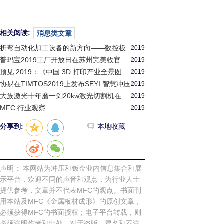
相关阅读:
消息类文章
折弯自动化加工设备的新方向——数控板
2019-
料折边机 FB2516A
12-
普玛宝2019工厂开放日在苏州完美收官
2019-
20
12-
预见 2019：《中国 3D 打印产业全景图
2019-
20
谱》（附现状、
12-
协易在TIMTOS2019上发布SEYI 智慧冲压
2019-
20
解决
12-
大族激光十年磨一剑20kw激光切割机在
2019-
27
CIMT2019首发
12-
MFC 行业观察
2019-
20
12-
分享到:
本地收藏
20
声明： 本网站为冲压和钣金业内信息集合和展
示平台，欢迎不同的声音和观点，为行业人士
提供参考，文章并不代表MFC的观点。书面刊
用本站及MFC《金属板材成形》的原创文章，
必须获得MFC的书面授权；电子平台转载，则
必须注明作者和出处，对于盗版、冒名和不注