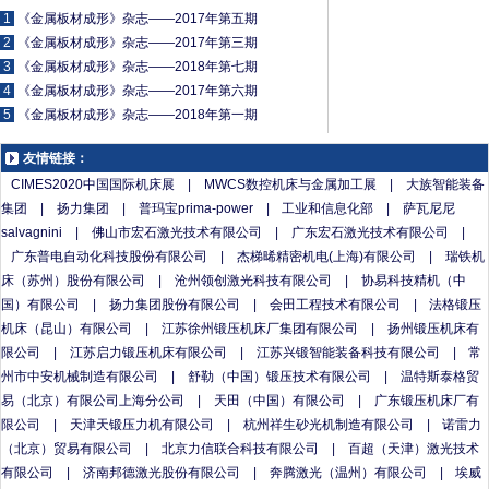
1
《金属板材成形》杂志——2017年第五期
2
《金属板材成形》杂志——2017年第三期
3
《金属板材成形》杂志——2018年第七期
4
《金属板材成形》杂志——2017年第六期
5
《金属板材成形》杂志——2018年第一期
友情链接：
CIMES2020中国国际机床展
|
MWCS数控机床与金属加工展
|
大族智能装备
集团
|
扬力集团
|
普玛宝prima-power
|
工业和信息化部
|
萨瓦尼尼
salvagnini
|
佛山市宏石激光技术有限公司
|
广东宏石激光技术有限公司
|
广东普电自动化科技股份有限公司
|
杰梯晞精密机电(上海)有限公司
|
瑞铁机
床（苏州）股份有限公司
|
沧州领创激光科技有限公司
|
协易科技精机（中
国）有限公司
|
扬力集团股份有限公司
|
会田工程技术有限公司
|
法格锻压
机床（昆山）有限公司
|
江苏徐州锻压机床厂集团有限公司
|
扬州锻压机床有
限公司
|
江苏启力锻压机床有限公司
|
江苏兴锻智能装备科技有限公司
|
常
州市中安机械制造有限公司
|
舒勒（中国）锻压技术有限公司
|
温特斯泰格贸
易（北京）有限公司上海分公司
|
天田（中国）有限公司
|
广东锻压机床厂有
限公司
|
天津天锻压力机有限公司
|
杭州祥生砂光机制造有限公司
|
诺雷力
（北京）贸易有限公司
|
北京力信联合科技有限公司
|
百超（天津）激光技术
有限公司
|
济南邦德激光股份有限公司
|
奔腾激光（温州）有限公司
|
埃威