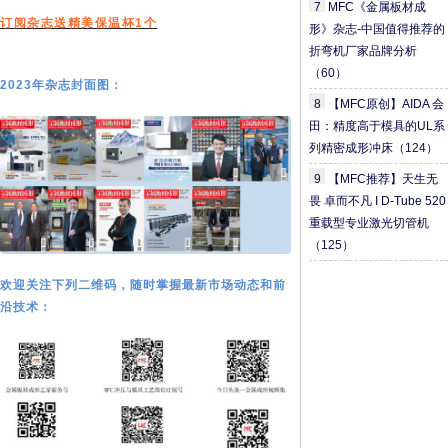
7
MFC《金属板材成
订阅杂志送精美保温杯1个
形》杂志-中国值得推荐的
折弯机厂家品牌分析
（60）
2023年杂志封面图：
8
【MFC原创】AIDA 会
田：精度高于模具的UL系
列精密成形冲床
（124）
9
【MFC推荐】天生无
畏 卓而不凡 I D-Tube 520
重载型专业激光切管机
（125）
欢迎关注下列二维码，随时掌握最新市场动态和前
沿技术：