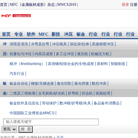
首页
|
MFC《金属板材成形》杂志
|
MWCS2019
|
登录
注册
CIMES2020
|
冲压与模具
|
钣金加工
|
MFC品质论坛
|
联
系我们
首页
专业
软件
MFC
新技
冲压
钣金
行业
行业
行业
行业
知识
模拟/
会议
术
与模
加工
大V说
会展
资讯
文库
冲
润滑及清洗
冷弯及拉弯
冲压模具
深拉深/拉伸
高速精密冲压
企业
配件
具
库
压:
轻量化与冲压
内高压成形
多工位冲压
液压机
机械压力机
精冲（fineblanking）
高强钢/铝镁合金的冷/热成形
原材料
智能制造
汽车行业
钣
钣金自动化
铆接/无铆连接
激光切割
激光焊接
数控冲床
金:
二维及三维检测
去毛刺机/砂光机
折弯机
折边机
表面处理
钣金软件及信息化
劳动保护
数冲模/折弯模/夹具
备品备件消费品
中国国际工业博览会MWCS
当前位置：
MFC金属板材成形网
>
正文