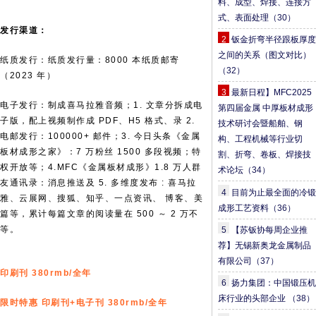
料、成型、焊接、连接方
式、表面处理
（30）
发行渠道：
2
钣金折弯半径跟板厚度
之间的关系（图文对比）
纸质发行：纸质发行量：8000 本纸质邮寄
（32）
（2023 年）
3
最新日程】MFC2025
电子发行：制成喜马拉雅音频；1. 文章分拆成电
第四届金属 中厚板材成形
子版，配上视频制作成 PDF、H5 格式、录 2.
技术研讨会暨船舶、钢
电邮发行：100000+ 邮件；3. 今日头条《金属
构、工程机械等行业切
板材成形之家》：7 万粉丝 1500 多段视频；特
割、折弯、卷板、焊接技
权开放等；4.MFC《金属板材成形》1.8 万人群
术论坛
（34）
友通讯录：消息推送及 5. 多维度发布 : 喜马拉
4
目前为止最全面的冷锻
雅、云展网、搜狐、知乎、一点资讯、 博客、美
成形工艺资料
（36）
篇等，累计每篇文章的阅读量在 500 ～ 2 万不
等。
5
【苏钣协每周企业推
荐】无锡新奥龙金属制品
有限公司
（37）
印刷刊 380rmb/全年
6
扬力集团：中国锻压机
床行业的头部企业
（38）
限时特惠 印刷刊+电子刊 380rmb/全年