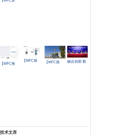
博会率先吹
【MFC原
次性采购四
务优势
响西部工业
创】MFC金
条睿高激光
盛会号角
属成形智造
开卷落料
报道——博
俊科技： 汽
车精密零部
件和模具制
造领军企业
【MFC推
融合创新 数
【MFC推
【MFC推
荐】PPT | 铝
智未来——
荐】某日系
荐】宁德时
板连接工艺
CIMT2023
合资品牌即
代——储能
概述
新闻发布会
将退市？
全系统解决
在京举行
方案及产品
手册
技术文库