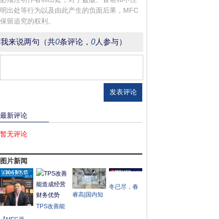
明出处等行为以及由此产生的负面后果，MFC
保留追究的权利。
我来说两句
（共
0
条评论，
0
人参与）
登录 |
注册
最新评论
暂无评论
图片新闻
冬已尽，春
睿高|国内知
来兮——
名实验室设
TPS改善能
2023成都工
备制造商一
造成经营财