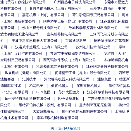
迪（黄石）数控技术有限公司
|
广州百盛电子科技有限公司
|
东莞市力星激光
科技有限公司
|
亚特兰传动技术（上海）有限公司
|
三菱电机自动化（中国）
有限公司
|
嘉意机床（上海）有限公司
|
荷兰砂霸国际贸易有限公司
|
蔚来
（上海）商贸有限公司
|
阿库矫平设备（昆山）有限公司
|
江苏亚威机床股份
有限公司
|
佛山市根号科技有限公司
|
故城风动摩擦密封材料有限公司
|
宁
波念初机械工业有限公司
|
嘉兴柏慕机电有限公司
|
三河同飞制冷股份有限公
司
|
宁波中科莱恩机器人有限公司
|
百超迪能激光
|
德哈哈压缩机江苏有限
公司
|
汉诺威米兰展览（上海）有限公司
|
苏州汇川技术有限公司
|
岸峰
（上海）设计咨询有限公司
|
常州市中安机械制造有限公司
|
罗维特（天津）
金属制品贸易有限公司
|
西阁玛软件系统（上海）有限公司
|
杰梯晞精密机电
（上海）有限公司
|
沧州领创激光科技有限公司
|
江苏阿尔菲特科技有限公司
|
迅展机械（无锡）有限公司
|
优德精密工业（昆山）股份有限公司
|
西班牙
法格塞达
|
汇川技术
|
河北睿高机器人科技有限公司
|
通快集团
|
德国斯
德博驱动技术
|
柏楚电子
|
傲优机器人
|
深圳立德机器人
|
沃特杰特贸易
（北京）有限公司
|
BLM集团
|
苏州大匠激光
|
江苏阿尔菲特科技有限公司
|
扬州安特自动化科技有限公司
|
KFM金德集团
|
广东普电自动化科技股份有
限公司
|
维特罗伯特机械（苏州）有限公司
|
意大利萨瓦尼尼集团
|
扬州恒
佳机械有限公司
|
大族超能激光
|
杭州祥生砂光机制造有限公司
|
上海研冲
机电技术有限公司
|
德国柯乐机械制造有限公司
关于我们
-
联系我们