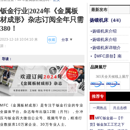
最新发布
钣金行业|2024年《金属板
材成形》杂志订阅全年只需
扬锻机床（4/4）
380！
扬锻机床介绍
（3/4）
扬锻机床介绍
2023-12-18 10:04:10 来
收藏
分享
（2/4）
源：
扬锻机床详细介
绍（1/4）
【MFC原创】南
导读：
通佩晨：成为金
品牌展厅
属三维切割行业
平台企业
365天全天候线上展厅
推荐专
题
MFC《金属板材成形》是专注于钣金行业的专业
一周热点
月点击榜
全媒体平台。杂志每年出版12期（月刊），分冲
1
MFC钣金篇—【干
压与钣金四大微信公众号、视频号平台，精准行
货】钣金加工工艺之下
业数据库10万家企业、30万专业人士。