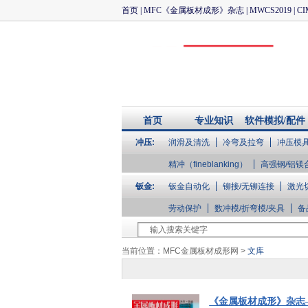
首页
|
MFC《金属板材成形》杂志
|
MWCS2019
|
CI
首页
专业知识
软件模拟/配件
冲压:
润滑及清洗
冷弯及拉弯
冲压模
企业库
精冲（fineblanking）
高强钢/铝镁
钣金:
钣金自动化
铆接/无铆连接
激光
劳动保护
数冲模/折弯模/夹具
备
当前位置：
MFC金属板材成形网
>
文库
《金属板材成形》杂志—