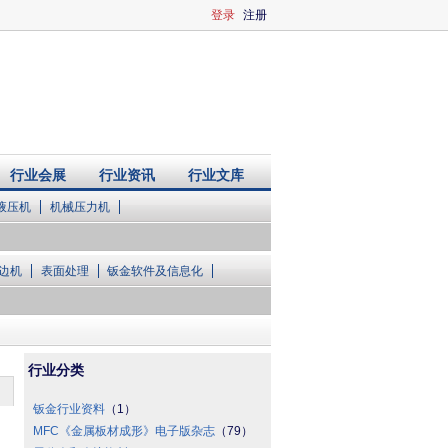
登录
注册
行业会展
行业资讯
行业文库
液压机
机械压力机
边机
表面处理
钣金软件及信息化
行业分类
钣金行业资料
（1）
MFC《金属板材成形》电子版杂志
（79）