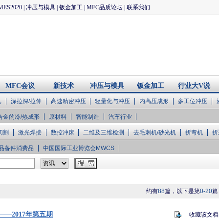
MES2020
|
冲压与模具
|
钣金加工
|
MFC品质论坛
|
联系我们
MFC会议
新技术
冲压与模具
钣金加工
行业大V说
具
深拉深/拉伸
高速精密冲压
轻量化与冲压
内高压成形
多工位冲压
合金的冷/热成形
原材料
智能制造
汽车行业
切割
激光焊接
数控冲床
二维及三维检测
去毛刺机/砂光机
折弯机
折
品备件消费品
中国国际工业博览会MWCS
约有
88
篇，以下是第
0-20
篇
—2017年第五期
收藏该文档