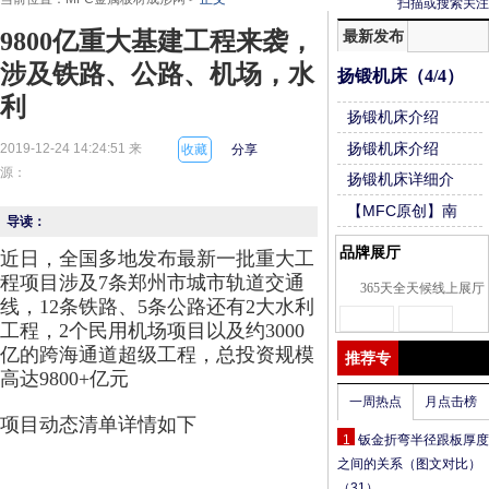
扫描或搜索关注
最新发布
9800亿重大基建工程来袭，
涉及铁路、公路、机场，水
扬锻机床（4/4）
利
扬锻机床介绍
（3/4）
扬锻机床介绍
2019-12-24 14:24:51 来
收藏
分享
（2/4）
源：
扬锻机床详细介
绍（1/4）
【MFC原创】南
导读：
通佩晨：成为金
品牌展厅
近日，全国多地发布
最新一批
重大工
属三维切割行业
程项目
涉及7条郑州市城市轨道交通
平台企业
365天全天候线上展厅
线
，12条铁路、5条公路
还有2大水利
工程
，2个民用机场项目
以及约3000
亿的跨海通道超级工程
，总投资规模
推荐专
高达9800+亿
元
题
一周热点
月点击榜
项目动态清单详情如下
1
钣金折弯半径跟板厚度
之间的关系（图文对比）
（31）