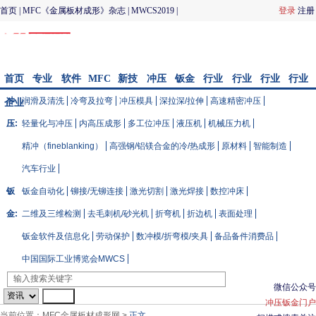
首页
|
MFC《金属板材成形》杂志
|
MWCS2019
|
登录
注册
CIMES2020
|
冲压与模具
|
钣金加工
|
MFC品质论坛
|
联
系我们
首页
专业
软件
MFC
新技
冲压
钣金
行业
行业
行业
行业
知识
模拟/
会议
术
与模
加工
大V说
会展
资讯
文库
冲
润滑及清洗
冷弯及拉弯
冲压模具
深拉深/拉伸
高速精密冲压
企业
配件
具
库
压:
轻量化与冲压
内高压成形
多工位冲压
液压机
机械压力机
精冲（fineblanking）
高强钢/铝镁合金的冷/热成形
原材料
智能制造
汽车行业
钣
钣金自动化
铆接/无铆连接
激光切割
激光焊接
数控冲床
金:
二维及三维检测
去毛刺机/砂光机
折弯机
折边机
表面处理
钣金软件及信息化
劳动保护
数冲模/折弯模/夹具
备品备件消费品
中国国际工业博览会MWCS
微信公众号
冲压钣金门户
当前位置：
MFC金属板材成形网
>
正文