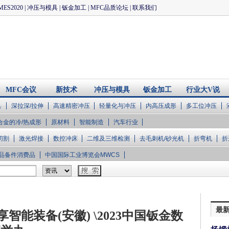
MES2020
|
冲压与模具
|
钣金加工
|
MFC品质论坛
|
联系我们
MFC会议
新技术
冲压与模具
钣金加工
行业大V说
具
深拉深/拉伸
高速精密冲压
轻量化与冲压
内高压成形
多工位冲压
合金的冷/热成形
原材料
智能制造
汽车行业
切割
激光焊接
数控冲床
二维及三维检测
去毛刺机/砂光机
折弯机
折
品备件消费品
中国国际工业博览会MWCS
最
智能装备(安徽) \2023中国钣金数