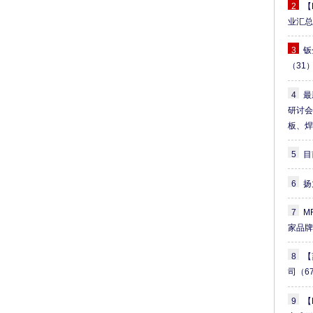
间
2
【
:
业汇
2
3
钣
0
（31
2
3
4
最
年
研讨
1
板、
2
月
5
目
2
1
6
扬
日
（
7
M
周
家品
四
全
8
【
天
司
（6
）
-
9
【
2