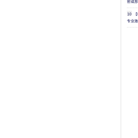
密成
2
日
10
【
（
专业
周
五
上
午
）
会
议
地
点
:
安
徽
省
·
芜
湖