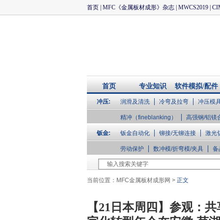
首页
|
MFC《金属板材成形》杂志
|
MWCS2019
|
CI
首页
专业知识
软件模拟/配件
冲压:
润滑及清洗
冷弯及拉弯
冲压模
企业库
精冲（fineblanking）
高强钢/铝镁
钣金:
钣金自动化
铆接/无铆连接
激光
劳动保护
数冲模/折弯模/夹具
备
当前位置：
MFC金属板材成形网
>
正文
【21日本周四】参观：共享