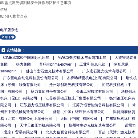
68 盘点激光切割机安全操作与防护注意事项
信息
82 MFC推荐企业
电子版杂志
友情链接：
CIMES2020中国国际机床展
|
MWCS数控机床与金属加工展
|
大族智能装备
集团
|
扬力集团
|
普玛宝prima-power
|
工业和信息化部
|
萨瓦尼尼
salvagnini
|
佛山市宏石激光技术有限公司
|
广东宏石激光技术有限公司
|
广东普电自动化科技股份有限公司
|
杰梯晞精密机电(上海)有限公司
|
瑞铁机
床（苏州）股份有限公司
|
沧州领创激光科技有限公司
|
协易科技精机（中
国）有限公司
|
扬力集团股份有限公司
|
会田工程技术有限公司
|
法格锻压
机床（昆山）有限公司
|
江苏徐州锻压机床厂集团有限公司
|
扬州锻压机床有
限公司
|
江苏启力锻压机床有限公司
|
江苏兴锻智能装备科技有限公司
|
常
州市中安机械制造有限公司
|
舒勒（中国）锻压技术有限公司
|
温特斯泰格贸
易（北京）有限公司上海分公司
|
天田（中国）有限公司
|
广东锻压机床厂有
限公司
|
天津天锻压力机有限公司
|
杭州祥生砂光机制造有限公司
|
诺雷力
（北京）贸易有限公司
|
北京力信联合科技有限公司
|
百超（天津）激光技术