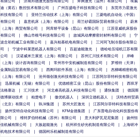
有限公司
|
济南邦德激光股份有限公司
|
奔腾激光（温州）有限公司
|
埃威
迪（黄石）数控技术有限公司
|
广州百盛电子科技有限公司
|
东莞市力星激光
科技有限公司
|
亚特兰传动技术（上海）有限公司
|
三菱电机自动化（中国）
有限公司
|
嘉意机床（上海）有限公司
|
荷兰砂霸国际贸易有限公司
|
蔚来
（上海）商贸有限公司
|
阿库矫平设备（昆山）有限公司
|
江苏亚威机床股份
有限公司
|
佛山市根号科技有限公司
|
故城风动摩擦密封材料有限公司
|
宁
波念初机械工业有限公司
|
嘉兴柏慕机电有限公司
|
三河同飞制冷股份有限公
司
|
宁波中科莱恩机器人有限公司
|
百超迪能激光
|
德哈哈压缩机江苏有限
公司
|
汉诺威米兰展览（上海）有限公司
|
苏州汇川技术有限公司
|
岸峰
（上海）设计咨询有限公司
|
常州市中安机械制造有限公司
|
罗维特（天津）
金属制品贸易有限公司
|
西阁玛软件系统（上海）有限公司
|
杰梯晞精密机电
（上海）有限公司
|
沧州领创激光科技有限公司
|
江苏阿尔菲特科技有限公司
|
迅展机械（无锡）有限公司
|
优德精密工业（昆山）股份有限公司
|
西班牙
法格塞达
|
汇川技术
|
河北睿高机器人科技有限公司
|
通快集团
|
德国斯
德博驱动技术
|
柏楚电子
|
傲优机器人
|
深圳立德机器人
|
沃特杰特贸易
（北京）有限公司
|
BLM集团
|
苏州大匠激光
|
江苏阿尔菲特科技有限公司
|
扬州安特自动化科技有限公司
|
KFM金德集团
|
广东普电自动化科技股份有
限公司
|
维特罗伯特机械（苏州）有限公司
|
意大利萨瓦尼尼集团
|
扬州恒
佳机械有限公司
|
大族超能激光
|
杭州祥生砂光机制造有限公司
|
上海研冲
机电技术有限公司
|
德国柯乐机械制造有限公司