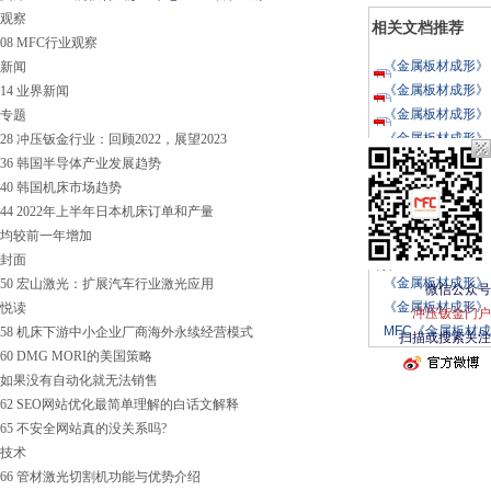
观察
相关文档推荐
08 MFC行业观察
《金属板材成形》
新闻
杂志2023年第二
《金属板材成形》
14 业界新闻
杂志2023年第三
《金属板材成形》
专题
杂志2023年第四
《金属板材成形》
28 冲压钣金行业：回顾2022，展望2023
页
947 浏览
杂志2023年第五
《金属板材成形》
36 韩国半导体产业发展趋势
页
774 浏览
杂志2023年第六
《金属板材成形》
40 韩国机床市场趋势
页
736 浏览
杂志2023年第七
《金属板材成形》
44 2022年上半年日本机床订单和产量
页
767 浏览
杂志2023年第八
《金属板材成形》
均较前一年增加
页
749 浏览
杂志2023年第九
《金属板材成形》
封面
页
721 浏览
杂志2023年第十
《金属板材成形》
50 宏山激光：扩展汽车行业激光应用
页
680 浏览
微信公众号
杂志2023年第十
《金属板材成形》
悦读
页
799 浏览
冲压钣金门户
期
杂志2023年第十
MFC《金属板材
58 机床下游中小企业厂商海外永续经营模式
页
708 浏览
扫描或搜索关注
期
形》&《金属成形
60 DMG MORI的美国策略
智造》简介
如果没有自动化就无法销售
页
779 浏览
62 SEO网站优化最简单理解的白话文解释
页
755 浏览
65 不安全网站真的没关系吗?
页
702 浏览
技术
66 管材激光切割机功能与优势介绍