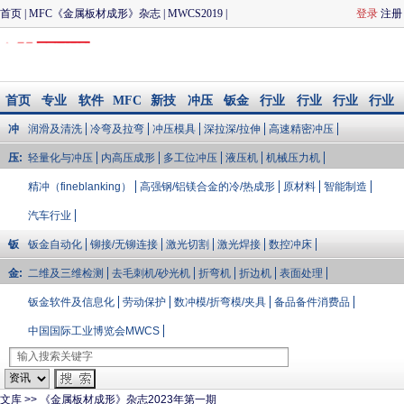
首页
|
MFC《金属板材成形》杂志
|
MWCS2019
|
登录
注册
CIMES2020
|
冲压与模具
|
钣金加工
|
MFC品质论坛
|
联
系我们
首页
专业
软件
MFC
新技
冲压
钣金
行业
行业
行业
行业
知识
模拟/
会议
术
与模
加工
大V说
会展
资讯
文库
冲
润滑及清洗
冷弯及拉弯
冲压模具
深拉深/拉伸
高速精密冲压
企业
配件
具
库
压:
轻量化与冲压
内高压成形
多工位冲压
液压机
机械压力机
精冲（fineblanking）
高强钢/铝镁合金的冷/热成形
原材料
智能制造
汽车行业
钣
钣金自动化
铆接/无铆连接
激光切割
激光焊接
数控冲床
金:
二维及三维检测
去毛刺机/砂光机
折弯机
折边机
表面处理
钣金软件及信息化
劳动保护
数冲模/折弯模/夹具
备品备件消费品
中国国际工业博览会MWCS
文库
>>
《金属板材成形》杂志2023年第一期