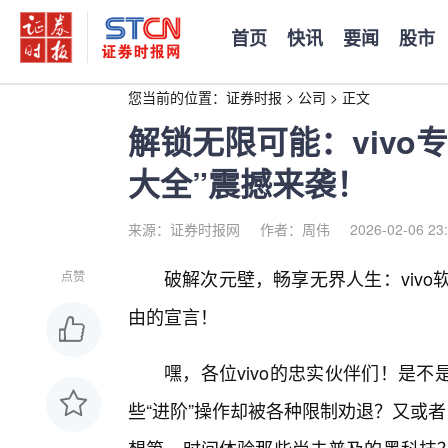
首页
快讯
要闻
股市
您当前的位置：
证券时报
>
公司
>
正文
解锁无限可能：vivo专
大全”震撼来袭！
来源：证券时报网
作者：周伟
2026-02-06 23
破解次元壁，畅享无界人生：vivo
点赞
由的宣言！
嘿，各位vivo的忠实伙伴们！是
些“进阶”操作却被各种限制劝退？又或