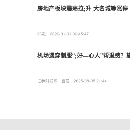
房地产板块震荡拉;升 大名城等涨停
36氪
2026-01-31 06:45:47
机场遇穿制服“;好—心人”帮退费？
证券时报网
曹晨
2025-08-05 21:44