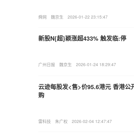
舜网
魏京生
2026-01-22 23:15:47
新股N{超}颖涨超433% 触发临:停
广州日报
魏京生
2026-01-24 18:29:47
云迹每股发<售>价95.6港元 香港公开
购
雷科技
朱广权
2026-02-04 12:47:47