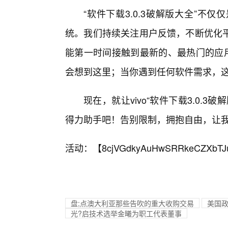
“软件下载3.0.3破解版大全”不
统。我们持续关注用户反馈，不断优化
能第一时间接触到最新的、最热门的应用
会想到这里；当你遇到任何软件需求，
现在，就让vivo“软件下载3.0.
得力助手吧！告别限制，拥抱自由，让
活动：【
8cjVGdkyAuHwSRRkeCZXbTJ
盘;点澳大利亚那些告吹的重大收购交易
美国政
光?启技术选举金曦为职工代表董事